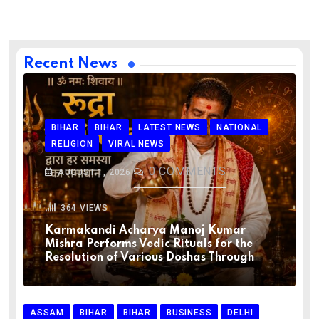
Recent News
BIHAR
BIHAR
LATEST NEWS
NATIONAL
RELIGION
VIRAL NEWS
0
COMMENTS
AUGUST 1, 2026
364
VIEWS
Karmakandi Acharya Manoj Kumar
Mishra Performs Vedic Rituals for the
Resolution of Various Doshas Through
ASSAM
BIHAR
BIHAR
BUSINESS
DELHI