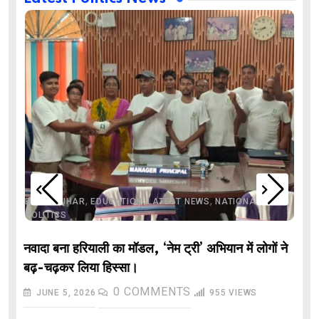
,
,
,
,
,
BIHAR
BIHAR
EDUCATION
LATEST NEWS
NATIONAL
POLITICS
नवादा बना हरियाली का मॉडल, ‘नेम ट्री’ अभियान में लोगों ने
बढ़-चढ़कर लिया हिस्सा।
0
COMMENTS
JUNE 5, 2026
955
VIEWS