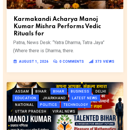
Karmakandi Acharya Manoj
Kumar Mishra Performs Vedic
Rituals for
Patna, News Desk: “Yatra Dharma, Tatra Jaya”
(Where there is Dharma, there.
AUGUST 1, 2026
0
COMMENTS
373
VIEWS
ASSAM
BIHAR
BIHAR
BUSINESS
DELHI
EDUCATION
JHARKHAND
LATEST NEWS
NATIONAL
POLITICS
TECHNOLOGY
UTTAR PRADESH
VIRAL NEWS