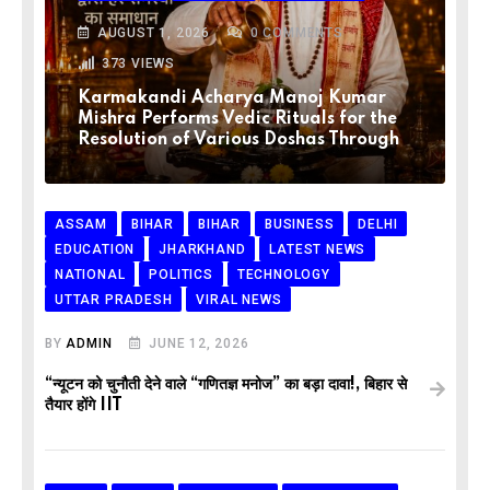
AUGUST 1, 2026
0
COMMENTS
373
VIEWS
Karmakandi Acharya Manoj Kumar
Mishra Performs Vedic Rituals for the
Resolution of Various Doshas Through
ASSAM
BIHAR
BIHAR
BUSINESS
DELHI
EDUCATION
JHARKHAND
LATEST NEWS
NATIONAL
POLITICS
TECHNOLOGY
UTTAR PRADESH
VIRAL NEWS
BY
ADMIN
JUNE 12, 2026
“न्यूटन को चुनौती देने वाले “गणितज्ञ मनोज” का बड़ा दावा!, बिहार से
तैयार होंगे IIT