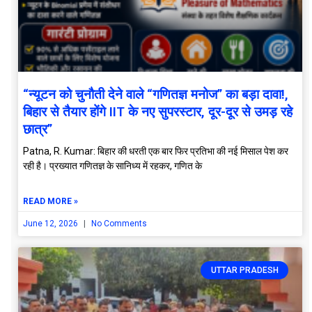
“न्यूटन को चुनौती देने वाले “गणितज्ञ मनोज” का बड़ा दावा!,
बिहार से तैयार होंगे IIT के नए सुपरस्टार, दूर-दूर से उमड़ रहे
छात्र”
Patna, R. Kumar: बिहार की धरती एक बार फिर प्रतिभा की नई मिसाल पेश कर
रही है। प्रख्यात गणितज्ञ के सानिध्य में रहकर, गणित के
READ MORE »
June 12, 2026
No Comments
UTTAR PRADESH