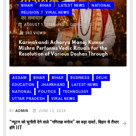
BIHAR
BIHAR
LATEST NEWS
NATIONAL
RELIGION
VIRAL NEWS
AUGUST 1, 2026
0
COMMENTS
343
VIEWS
Karmakandi Acharya Manoj Kumar
Mishra Performs Vedic Rituals for the
Resolution of Various Doshas Through
ASSAM
BIHAR
BIHAR
BUSINESS
DELHI
EDUCATION
JHARKHAND
LATEST NEWS
NATIONAL
POLITICS
TECHNOLOGY
UTTAR PRADESH
VIRAL NEWS
BY
ADMIN
JUNE 12, 2026
“न्यूटन को चुनौती देने वाले “गणितज्ञ मनोज” का बड़ा दावा!, बिहार से तैयार
होंगे IIT