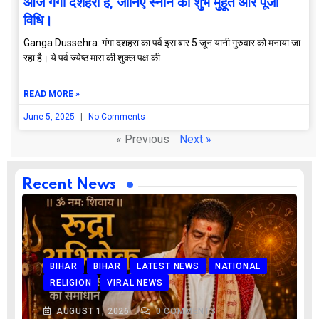
आज गंगा दशहरा है, जानिए स्नान का शुभ मुहूर्त और पूजा
विधि।
Ganga Dussehra: गंगा दशहरा का पर्व इस बार 5 जून यानी गुरुवार को मनाया जा
रहा है। ये पर्व ज्येष्ठ मास की शुक्ल पक्ष की
READ MORE »
June 5, 2025
No Comments
« Previous
Next »
Recent News
BIHAR
BIHAR
LATEST NEWS
NATIONAL
RELIGION
VIRAL NEWS
AUGUST 1, 2026
0
COMMENTS