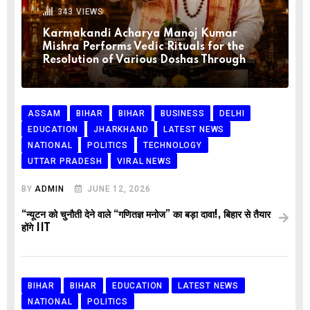
343
VIEWS
Karmakandi Acharya Manoj Kumar
Mishra Performs Vedic Rituals for the
Resolution of Various Doshas Through
ASSAM
BIHAR
BIHAR
BUSINESS
DELHI
EDUCATION
JHARKHAND
LATEST NEWS
NATIONAL
POLITICS
TECHNOLOGY
UTTAR PRADESH
VIRAL NEWS
BY
ADMIN
JUNE 12, 2026
“न्यूटन को चुनौती देने वाले “गणितज्ञ मनोज” का बड़ा दावा!, बिहार से तैयार
होंगे IIT
BIHAR
BIHAR
EDUCATION
LATEST NEWS
NATIONAL
POLITICS