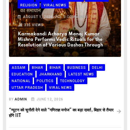
RELIGION
VIRAL NEWS
AUGUST 1, 2026
0
COMMENTS
335
VIEWS
Karmakandi Acharya Manoj Kumar
Mishra Performs Vedic Rituals for the
Resolution of Various Doshas Through
ASSAM
BIHAR
BIHAR
BUSINESS
DELHI
EDUCATION
JHARKHAND
LATEST NEWS
NATIONAL
POLITICS
TECHNOLOGY
UTTAR PRADESH
VIRAL NEWS
BY
ADMIN
JUNE 12, 2026
“न्यूटन को चुनौती देने वाले “गणितज्ञ मनोज” का बड़ा दावा!, बिहार से तैयार
होंगे IIT