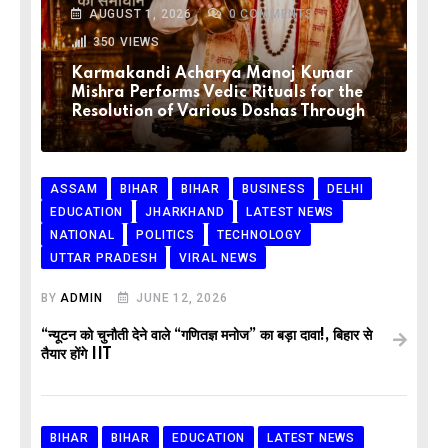
AUGUST 1, 2026
0
COMMENTS
350
VIEWS
Karmakandi Acharya Manoj Kumar
Mishra Performs Vedic Rituals for the
Resolution of Various Doshas Through
ASSAM
BIHAR
BIHAR
BUSINESS
DELHI
EDUCATION
JHARKHAND
LATEST NEWS
NATIONAL
POLITICS
TECHNOLOGY
UTTAR PRADESH
VIRAL NEWS
BY
ADMIN
JUNE 12, 2026
“न्यूटन को चुनौती देने वाले “गणितज्ञ मनोज” का बड़ा दावा!, बिहार से
तैयार होंगे IIT
BIHAR
BIHAR
EDUCATION
LATEST NEWS