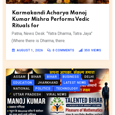
Karmakandi Acharya Manoj
Kumar Mishra Performs Vedic
Rituals for
Patna, News Desk: “Yatra Dharma, Tatra Jaya”
(Where there is Dharma, there.
AUGUST 1, 2026
0
COMMENTS
350
VIEWS
ASSAM
BIHAR
BIHAR
BUSINESS
DELHI
EDUCATION
JHARKHAND
LATEST NEWS
NATIONAL
POLITICS
TECHNOLOGY
UTTAR PRADESH
VIRAL NEWS