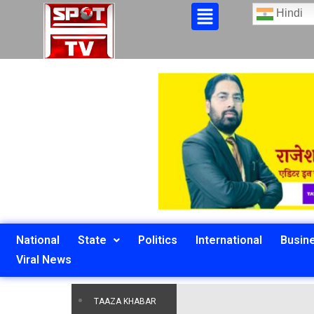
Hindi
National
State
Politics
International
Busin
Viral News
TAAZA KHABAR