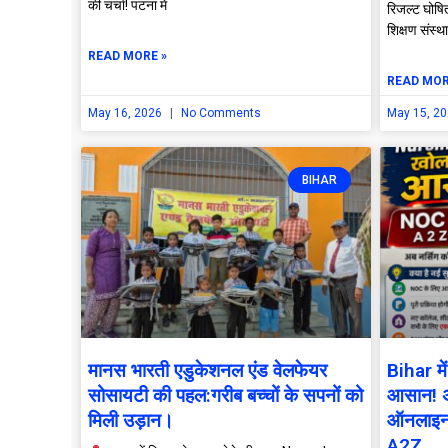
की चर्चा! पटना में
रिजल्ट घोषि
शिक्षण संस्
READ MORE »
READ MOR
May 16, 2026
No Comments
May 15, 2
BIHAR
मानस भारती एडुकेशनल एंड वेलफेयर
Bihar मे
सोसायटी की पहल:गरीब बच्चों के सपनों को
आसान! अ
मिली उड़ान।
ऑनलाइन
A2Z.