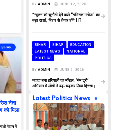
BY
ADMIN
JUNE 12, 2026
“न्यूटन को चुनौती देने वाले “गणितज्ञ मनोज” का
बड़ा दावा!, बिहार से तैयार होंगे IIT
BIHAR
BIHAR
EDUCATION
BIHAR
LATEST NEWS
NATIONAL
POLITICS
BY
ADMIN
JUNE 5, 2026
नवादा बना हरियाली का मॉडल, ‘नेम ट्री’
अभियान में लोगों ने बढ़-चढ़कर लिया हिस्सा।
Latest Politics News
िष्ठ नेता
पण को मिला
ांधी मैदान में