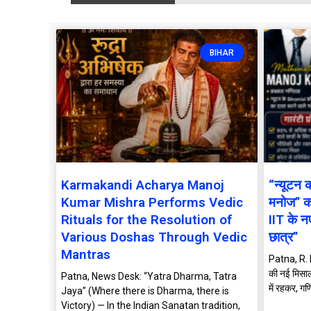
BIHAR
Karmakandi Acharya Manoj
“न्यूटन क
Kumar Mishra Performs Vedic
मनोज” का 
Rituals for the Resolution of
IIT के नए
Various Doshas Through Vedic
छात्र”
Mantras
Patna, R. 
की नई मिसाल
Patna, News Desk: “Yatra Dharma, Tatra
में रहकर, गण
Jaya” (Where there is Dharma, there is
Victory) — In the Indian Sanatan tradition,