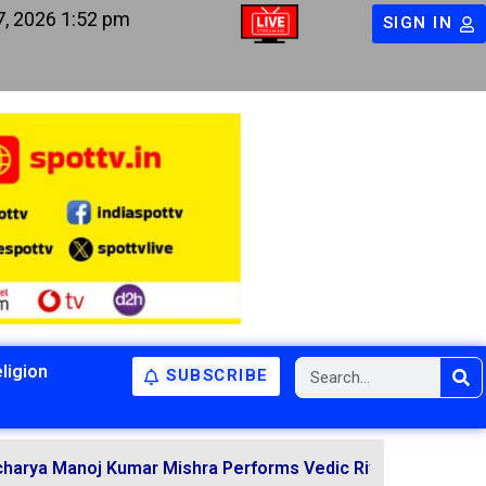
7, 2026 1:52 pm
SIGN IN
ligion
SUBSCRIBE
BIHAR
BIHAR
LATEST NEWS
oj Kumar Mishra Performs Vedic Rituals for the Resolutio