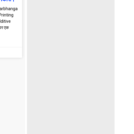
Darbhanga
Printing
dditive
पर एक