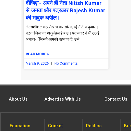
दीजिए”- अपने ही नेता Nitish Kumar
से जनता और पत्रकार Rajesh Kumar
की भावुक अपील।
Headline बाढ़ से पांच बार सांसद रहे नीतीश कुमार।
पटना जिला का अनुमंडल है बाढ़। पत्रकार ने भी उठाई
आवाज- “जिसने आपको पहचान दी, उसे
READ MORE »
March 9, 2026
No Comments
About Us
Advertise With Us
Contact Us
Education
Cricket
Politics
Bu