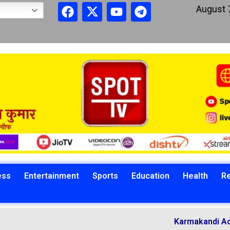
August 
ess
Entertainment
Sports
Education
Health
Re
Karmakandi Acharya Man