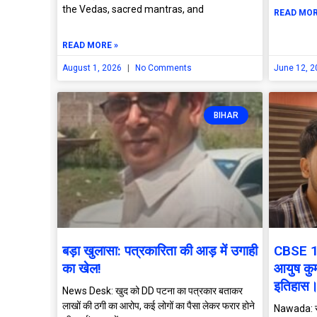
the Vedas, sacred mantras, and
READ MOR
READ MORE »
August 1, 2026
No Comments
June 12, 
BIHAR
बड़ा खुलासा: पत्रकारिता की आड़ में उगाही
CBSE 12व
का खेल!
आयुष कुम
इतिहास
News Desk: खुद को DD पटना का पत्रकार बताकर
लाखों की ठगी का आरोप, कई लोगों का पैसा लेकर फरार होने
Nawada: सीब