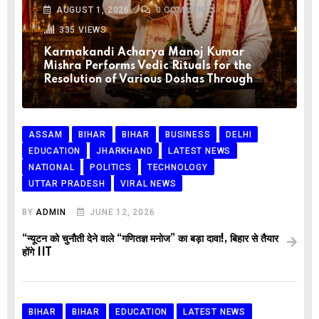
AUGUST 1, 2026
0
COMMENTS
335
VIEWS
Karmakandi Acharya Manoj Kumar
Mishra Performs Vedic Rituals for the
Resolution of Various Doshas Through
ASSAM
BIHAR
BIHAR
BUSINESS
DELHI
EDUCATION
JHARKHAND
LATEST NEWS
NATIONAL
POLITICS
TECHNOLOGY
UTTAR PRADESH
VIRAL NEWS
BY
ADMIN
JUNE 12, 2026
“न्यूटन को चुनौती देने वाले “गणितज्ञ मनोज” का बड़ा दावा!, बिहार से तैयार
होंगे IIT
BIHAR
BIHAR
EDUCATION
LATEST NEWS