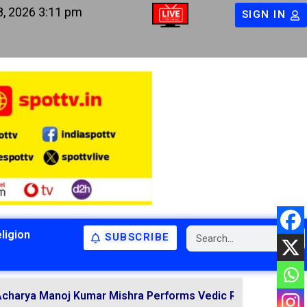
8, 2026 3:11 pm
SIGN IN
ligion
SUBSCRIBE
BIHAR
BIHAR
LATEST NEWS
NATIONAL
RELIGION
oj Kumar Mishra Performs Vedic Rituals for the Resolutio