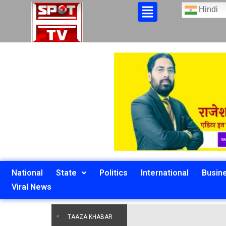
Hindi
National
State
Politics
International
Busin
Viral News
TAAZA KHABAR