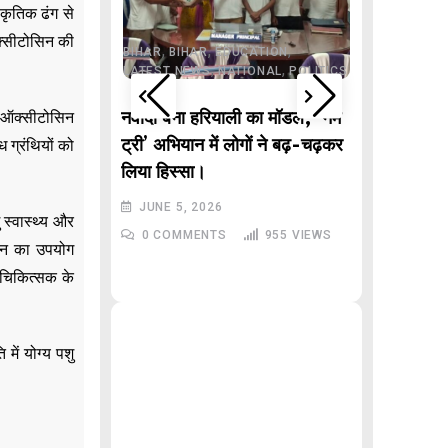
,
ाकृतिक ढंग से
JHARKHAND
,
ONAL
POLITICS
ऑक्सीटोसिन की
,
,
,
,
AR PRADESH
BIHAR
BIHAR
EDUCATION
,
,
LATEST NEWS
NATIONAL
POLITICS
,
DELHI
LAT
POLITICS
ि ऑक्सीटोसिन
े वाले “गणितज्ञ
नवादा बना हरियाली का मॉडल, ‘नेम
, बिहार से
ट्री’ अभियान में लोगों ने बढ़-चढ़कर
 ग्रंथियों को
Malviy
लिया हिस्सा।
Inciden
JUNE 5, 2026
रेखा गुप्त
स्वास्थ्य और
996
VIEWS
0
COMMENTS
955
VIEWS
िन का उपयोग
JUNE 3,
ु चिकित्सक के
0
COMM
में योग्य पशु