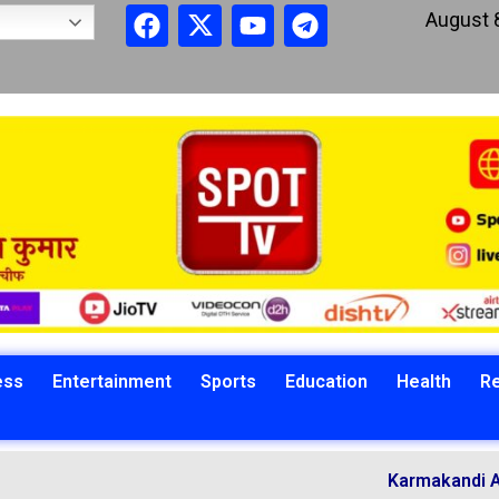
August 
ess
Entertainment
Sports
Education
Health
Re
Karmakandi Acharya Man