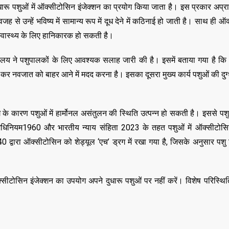
,
,
ुधारू पशुओं में ऑक्सीटोसिन इंजेक्शन का प्रयोग किया जाता है। इस प्रकार अप्र
DELHI
EDUCATION
,
LATEST NEWS
NATI
 से उन्हें भविष्य में सामान्य रूप में दूध देने में कठिनाई हो जाती है। साथ ही 
,
,
TECHNOLOGY
UTT
स्वास्थ्य के लिए हानिकारक हो सकती है।
VIRAL NEWS
,
,
,
DELHI
LATEST NEWS
NATIONAL
POLITICS
ेशालय ने पशुपालकों के लिए आवश्यक सलाह जारी की है। इसमें बताया गया है क
“न्यूटन को चुनौती देन
मनोज” का बड़ा दावा!
त कर नवजात को बाहर आने में मदद करना है। इसका दूसरा मुख्य कार्य पशुओं की दुग्ध
Malviya Nagar Fire
तैयार होंगे IIT
Incident: PM मोदी और CM
JUNE 12, 2026
रेखा गुप्ता ने जताया दुख, PMO ने
े कारण पशुओं में हार्मोनल असंतुलन की स्थिति उत्पन्न हो सकती है। इससे पशु 
0
COMMENTS
ण अधिनियम1960 और भारतीय न्याय संहिता 2023 के तहत पशुओं में ऑक्सीटोस
JUNE 3, 2026
40 द्वारा ऑक्सीटोसिन को शेड्यूल ‘एच’ ड्रग में रखा गया है, जिसके अनुसार पश
0
COMMENTS
190
VIEWS
ीटोसिन इंजेक्शन का उपयोग अपने दुधारू पशुओं पर नहीं करें। विशेष परिस्थिति 