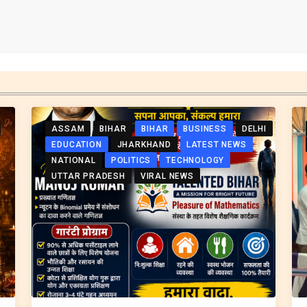
ASSAM
BIHAR
BIHAR
BUSINESS
DELHI
EDUCATION
JHARKHAND
LATEST NEWS
NATIONAL
POLITICS
TECHNOLOGY
UTTAR PRADESH
VIRAL NEWS