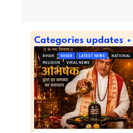
Categories updates
BIHAR
BIHAR
LATEST NEWS
NATIONAL
RELIGION
VIRAL NEWS