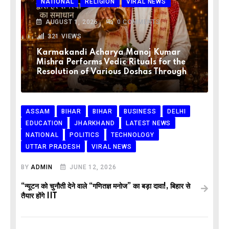
NATIONAL
RELIGION
VIRAL NEWS
AUGUST 1, 2026
0
COMMENTS
321
VIEWS
Karmakandi Acharya Manoj Kumar
Mishra Performs Vedic Rituals for the
Resolution of Various Doshas Through
ASSAM
BIHAR
BIHAR
BUSINESS
DELHI
EDUCATION
JHARKHAND
LATEST NEWS
NATIONAL
POLITICS
TECHNOLOGY
UTTAR PRADESH
VIRAL NEWS
BY
ADMIN
JUNE 12, 2026
“न्यूटन को चुनौती देने वाले “गणितज्ञ मनोज” का बड़ा दावा!, बिहार से
तैयार होंगे IIT