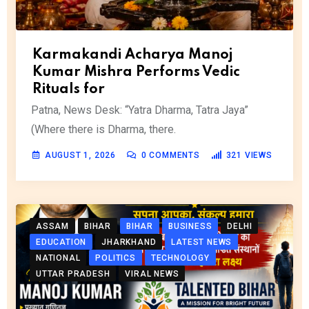
Karmakandi Acharya Manoj
Kumar Mishra Performs Vedic
Rituals for
Patna, News Desk: “Yatra Dharma, Tatra Jaya”
(Where there is Dharma, there.
AUGUST 1, 2026
0
COMMENTS
321
VIEWS
ASSAM
BIHAR
BIHAR
BUSINESS
DELHI
EDUCATION
JHARKHAND
LATEST NEWS
NATIONAL
POLITICS
TECHNOLOGY
UTTAR PRADESH
VIRAL NEWS