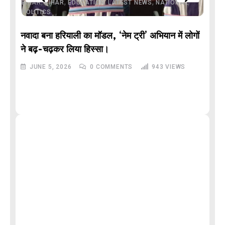
,
,
,
,
,
BIHAR
BIHAR
EDUCATION
LATEST NEWS
NATIONAL
POLITICS
नवादा बना हरियाली का मॉडल, ‘नेम ट्री’ अभियान में लोगों
DE
ने बढ़-चढ़कर लिया हिस्सा।
JUNE 5, 2026
0
COMMENTS
943
VIEWS
M
और