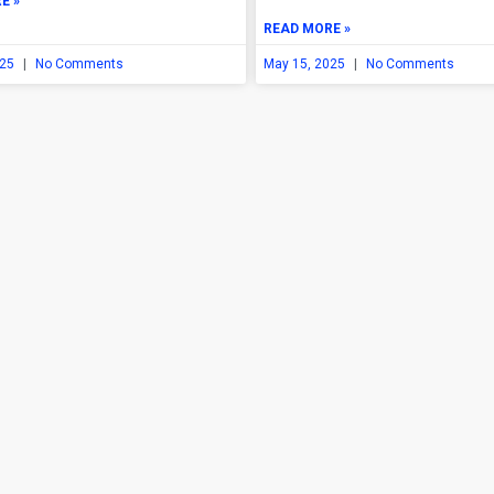
E »
READ MORE »
025
No Comments
May 15, 2025
No Comments