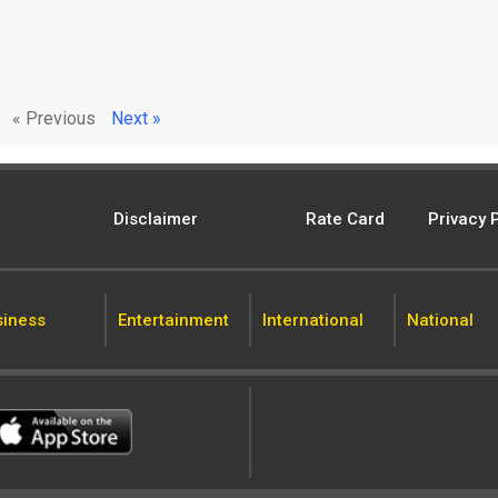
« Previous
Next »
Disclaimer
Rate Card
Privacy 
siness
Entertainment
International
National