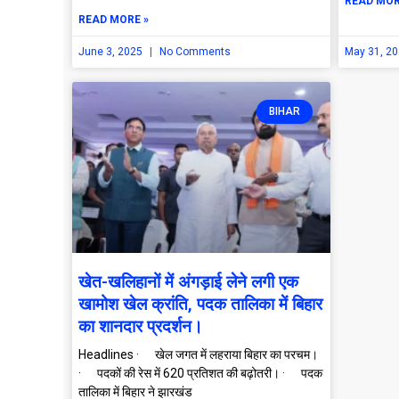
READ MOR
READ MORE »
June 3, 2025
No Comments
May 31, 2
BIHAR
खेत-खलिहानों में अंगड़ाई लेने लगी एक
खामोश खेल क्रांति, पदक तालिका में बिहार
का शानदार प्रदर्शन।
Headlines · खेल जगत में लहराया बिहार का परचम।
· पदकों की रेस में 620 प्रतिशत की बढ़ोतरी। · पदक
तालिका में बिहार ने झारखंड