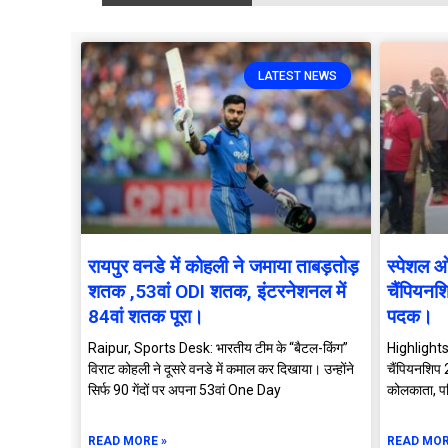
LATEST NEWS
रायपुर वनडे में कोहली ने जमाया ताबड़तोड़
स्पेशल 
शतक ,53वां ODI शतक, इंटरनेशनल में
चैंपियनश
84वां शतक पूरा।
पदक।
Raipur, Sports Desk: भारतीय टीम के “बैटल-किंग”
Highlights
विराट कोहली ने दूसरे वनडे में कमाल कर दिखाया। उन्होंने
चैंपियनशिप 
सिर्फ 90 गेंदों पर अपना 53वां One Day
कोलकाता, पश
READ MORE »
READ MOR