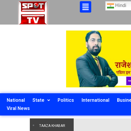
Hindi
National
State
Politics
International
Busin
Viral News
TAAZA KHABAR