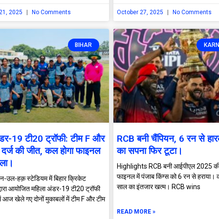
21, 2025
No Comments
October 27, 2025
No Comments
BIHAR
KAR
ंडर-19 टी20 ट्रॉफी: टीम F और
RCB बनी चैंपियन, 6 रन से हार
े दर्ज की जीत, कल होगा फाइनल
का सपना फिर टूटा।
बला।
Highlights RCB बनी आईपीएल 2025 की 
फाइनल में पंजाब किंग्स को 6 रन से हराया।
-उल-हक़ स्टेडियम में बिहार क्रिकेट
साल का इंतजार खत्म। RCB wins
्वारा आयोजित महिला अंडर-19 टी20 ट्रॉफी
 आज खेले गए दोनों मुकाबलों में टीम F और टीम
READ MORE »