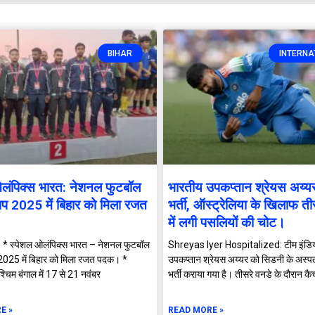
BIHAR
INTERNA
ओलंपिक्स भारत: नेशनल फुटबॉल
भारतीय उपकप्तान श्रेयस अय्यर
िप 2025 में बिहार को मिला रजत
भर्ती, ऑस्ट्रेलिया के खिलाफ ती
में लगी पसलियों की चोट।
 * स्पेशल ओलंपिक्स भारत – नेशनल फुटबॉल
Shreyas Iyer Hospitalized: टीम इंडिय
2025 में बिहार को मिला रजत पदक। *
उपकप्तान श्रेयस अय्यर को सिडनी के अस्पताल
्चिम बंगाल में 17 से 21 नवंबर
भर्ती कराया गया है। तीसरे वनडे के दौरान कै
E »
READ MORE »