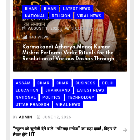
BIHAR
BIHAR
LATEST NEWS
NATIONAL
RELIGION
VIRAL NEWS
AUGUST 1, 2026
0
COMMENTS
343
VIEWS
Karmakandi Acharya Manoj Kumar
Mishra Performs Vedic Rituals for the
Resolution of Various Doshas Through
ASSAM
BIHAR
BIHAR
BUSINESS
DELHI
EDUCATION
JHARKHAND
LATEST NEWS
NATIONAL
POLITICS
TECHNOLOGY
UTTAR PRADESH
VIRAL NEWS
BY
ADMIN
JUNE 12, 2026
“न्यूटन को चुनौती देने वाले “गणितज्ञ मनोज” का बड़ा दावा!, बिहार से
तैयार होंगे IIT