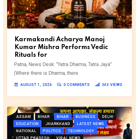
Karmakandi Acharya Manoj
Kumar Mishra Performs Vedic
Rituals for
Patna, News Desk: “Yatra Dharma, Tatra Jaya”
(Where there is Dharma, there.
AUGUST 1, 2026
0
COMMENTS
343
VIEWS
ASSAM
BIHAR
BIHAR
BUSINESS
DELHI
EDUCATION
JHARKHAND
LATEST NEWS
NATIONAL
POLITICS
TECHNOLOGY
UTTAR PRADESH
VIRAL NEWS