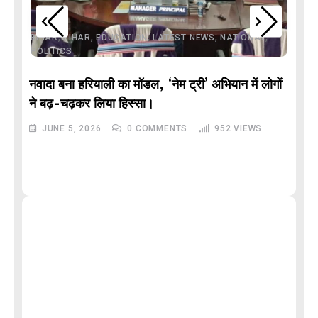
,
,
,
,
,
BIHAR
BIHAR
EDUCATION
LATEST NEWS
NATIONAL
POLITICS
नवादा बना हरियाली का मॉडल, ‘नेम ट्री’ अभियान में लोगों
DE
ने बढ़-चढ़कर लिया हिस्सा।
JUNE 5, 2026
0
COMMENTS
952
VIEWS
M
और