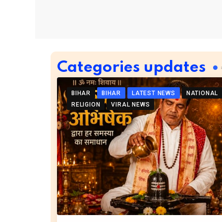
Categories updates
BIHAR
BIHAR
LATEST NEWS
NATIONAL
RELIGION
VIRAL NEWS