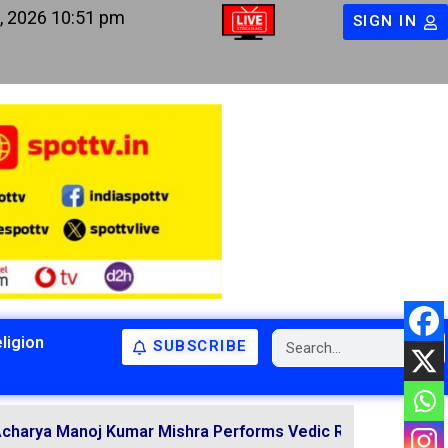
, 2026 10:51 pm
SIGN IN
ligion
SUBSCRIBE
BIHAR
BIHAR
LATEST NEWS
NATIONAL
RELIGION
oj Kumar Mishra Performs Vedic Rituals for the Resolutio