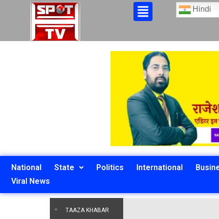
Hindi
National
State
Politics
International
Busin
Viral News
TAAZA KHABAR