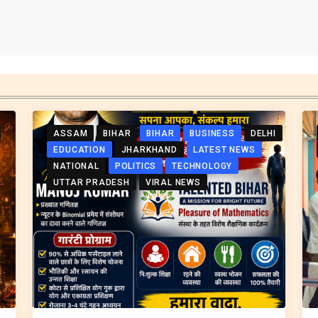
ASSAM
BIHAR
BIHAR
BUSINESS
DELHI
EDUCATION
JHARKHAND
LATEST NEWS
NATIONAL
POLITICS
TECHNOLOGY
UTTAR PRADESH
VIRAL NEWS