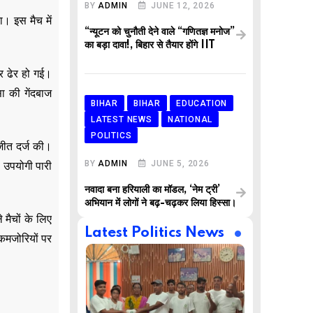
BY
ADMIN
JUNE 12, 2026
ा। इस मैच में
“न्यूटन को चुनौती देने वाले “गणितज्ञ मनोज”
का बड़ा दावा!, बिहार से तैयार होंगे IIT
र ढेर हो गई।
ा की गेंदबाज
BIHAR
BIHAR
EDUCATION
LATEST NEWS
NATIONAL
POLITICS
जीत दर्ज की।
BY
ADMIN
JUNE 5, 2026
ी उपयोगी पारी
नवादा बना हरियाली का मॉडल, ‘नेम ट्री’
अभियान में लोगों ने बढ़-चढ़कर लिया हिस्सा।
 मैचों के लिए
Latest Politics News
 कमजोरियों पर
,
,
AR
BUSINESS