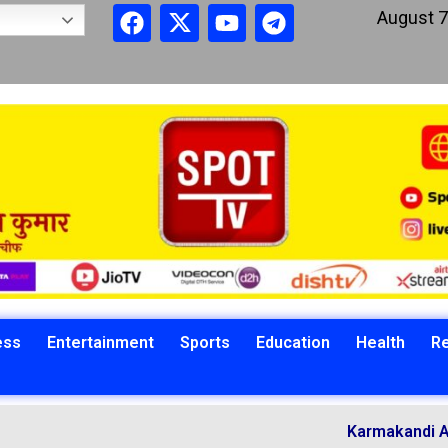
August 7
ess
Entertainment
Sports
Education
Health
Re
Karmakandi Acharya Man