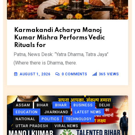
Karmakandi Acharya Manoj
Kumar Mishra Performs Vedic
Rituals for
Patna, News Desk: “Yatra Dharma, Tatra Jaya”
(Where there is Dharma, there.
AUGUST 1, 2026
0
COMMENTS
365
VIEWS
ASSAM
BIHAR
BIHAR
BUSINESS
DELHI
EDUCATION
JHARKHAND
LATEST NEWS
NATIONAL
POLITICS
TECHNOLOGY
UTTAR PRADESH
VIRAL NEWS