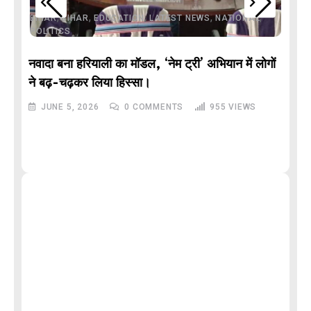
,
,
,
,
,
BIHAR
BIHAR
EDUCATION
LATEST NEWS
NATIONAL
POLITICS
नवादा बना हरियाली का मॉडल, ‘नेम ट्री’ अभियान में लोगों
DE
ने बढ़-चढ़कर लिया हिस्सा।
JUNE 5, 2026
0
COMMENTS
955
VIEWS
M
और