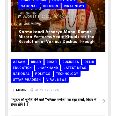
BIHAR
BIHAR
LATEST NEWS
NATIONAL
RELIGION
VIRAL NEWS
AUGUST 1, 2026
0
COMMENTS
365
VIEWS
Karmakandi Acharya Manoj Kumar
Mishra Performs Vedic Rituals for the
Resolution of Various Doshas Through
ASSAM
BIHAR
BIHAR
BUSINESS
DELHI
EDUCATION
JHARKHAND
LATEST NEWS
NATIONAL
POLITICS
TECHNOLOGY
UTTAR PRADESH
VIRAL NEWS
BY
ADMIN
JUNE 12, 2026
“न्यूटन को चुनौती देने वाले “गणितज्ञ मनोज” का बड़ा दावा!, बिहार से
तैयार होंगे IIT