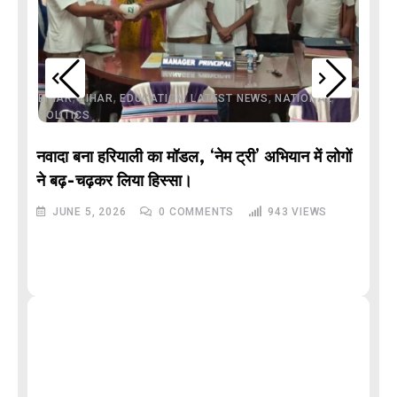
,
,
,
,
,
BIHAR
BIHAR
EDUCATION
LATEST NEWS
NATIONAL
POLITICS
नवादा बना हरियाली का मॉडल, ‘नेम ट्री’ अभियान में लोगों
DE
ने बढ़-चढ़कर लिया हिस्सा।
JUNE 5, 2026
0
COMMENTS
943
VIEWS
M
और