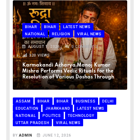
BIHAR
BIHAR
LATEST NEWS
NATIONAL
RELIGION
VIRAL NEWS
AUGUST 1, 2026
0
COMMENTS
320
VIEWS
Karmakandi Acharya Manoj Kumar
Mishra Performs Vedic Rituals for the
Resolution of Various Doshas Through
ASSAM
BIHAR
BIHAR
BUSINESS
DELHI
EDUCATION
JHARKHAND
LATEST NEWS
NATIONAL
POLITICS
TECHNOLOGY
UTTAR PRADESH
VIRAL NEWS
BY
ADMIN
JUNE 12, 2026