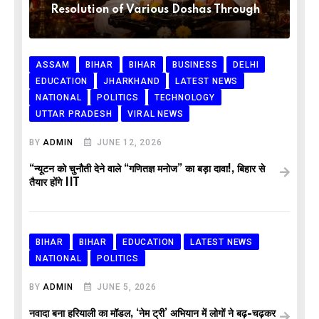
Resolution of Various Doshas Through
ASSAM
BIHAR
BIHAR
BUSINESS
DELHI
EDUCATION
JHARKHAND
LATEST NEWS
NATIONAL
POLITICS
TECHNOLOGY
UTTAR PRADESH
VIRAL NEWS
BY
ADMIN
JUNE 12, 2026
“न्यूटन को चुनौती देने वाले “गणितज्ञ मनोज” का बड़ा दावा!, बिहार से
तैयार होंगे IIT
BIHAR
BIHAR
EDUCATION
LATEST NEWS
NATIONAL
POLITICS
BY
ADMIN
JUNE 5, 2026
नवादा बना हरियाली का मॉडल, ‘नेम ट्री’ अभियान में लोगों ने बढ़-चढ़कर