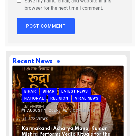
Save my name, email, and website in this
browser for the next time I comment.
Recent News
BIHAR
BIHAR
LATEST NEWS
NATIONAL
RELIGION
VIRAL NEWS
AUGUST 1, 2026
0
COMMENTS
372
VIEWS
Karmakandi Acharya Manoj Kumar
Mishra Performs Vedic Rituals for the