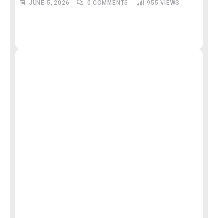
JUNE 5, 2026
0
COMMENTS
955
VIEWS
M
और