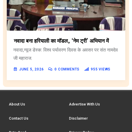
नवादा बना हरियाली का मॉडल, ‘नेम ट्री’ अभियान में
नवादा,न्यूज डेस्क: विश्व पर्यावरण दिवस के अवसर पर संत नामदेव
जी महाराज.
JUNE 5, 2026
0
COMMENTS
955
VIEWS
About Us
Advertise With Us
Contact Us
Disclaimer