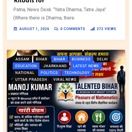
Rituals for
Patna, News Desk: “Yatra Dharma, Tatra Jaya”
(Where there is Dharma, there.
AUGUST 1, 2026
0
COMMENTS
372
VIEWS
ASSAM
BIHAR
BIHAR
BUSINESS
DELHI
EDUCATION
JHARKHAND
LATEST NEWS
NATIONAL
POLITICS
TECHNOLOGY
UTTAR PRADESH
VIRAL NEWS