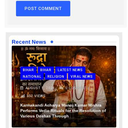
Recent News
BIHAR
BIHAR
LATEST NEWS
NATIONAL
RELIGION
VIRAL NEWS
AUGUST 1, 2026
0
COMMENTS
352
VIEWS
Karmakandi Acharya Manoj Kumar Mishra
Performs Vedic Rituals for the Resolution of
Various Doshas Through