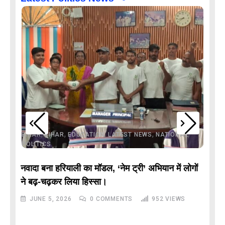
,
,
,
,
,
BIHAR
BIHAR
EDUCATION
LATEST NEWS
NATIONAL
POLITICS
नवादा बना हरियाली का मॉडल, ‘नेम ट्री’ अभियान में लोगों
DE
ने बढ़-चढ़कर लिया हिस्सा।
JUNE 5, 2026
0
COMMENTS
952
VIEWS
M
रे