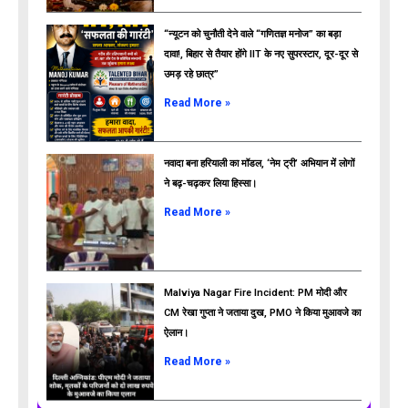
“न्यूटन को चुनौती देने वाले “गणितज्ञ मनोज” का बड़ा
दावा!, बिहार से तैयार होंगे IIT के नए सुपरस्टार, दूर-दूर से
उमड़ रहे छात्र”
ads
Read More »
नवादा बना हरियाली का मॉडल, ‘नेम ट्री’ अभियान में लोगों
ने बढ़-चढ़कर लिया हिस्सा।
Read More »
Malviya Nagar Fire Incident: PM मोदी और
CM रेखा गुप्ता ने जताया दुख, PMO ने किया मुआवजे का
ऐलान।
Read More »