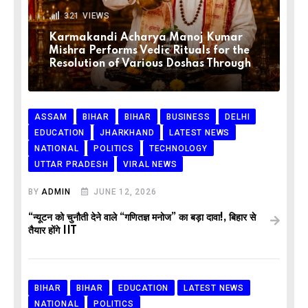
321
VIEWS
Karmakandi Acharya Manoj Kumar
Mishra Performs Vedic Rituals for the
Resolution of Various Doshas Through
ASSAM
BIHAR
BIHAR
BUSINESS
DELHI
EDUCATION
JHARKHAND
LATEST NEWS
NATIONAL
POLITICS
TECHNOLOGY
UTTAR PRADESH
VIRAL NEWS
BY
ADMIN
JUNE 12, 2026
“न्यूटन को चुनौती देने वाले “गणितज्ञ मनोज” का बड़ा दावा!, बिहार से
तैयार होंगे IIT
BIHAR
BIHAR
EDUCATION
LATEST NEWS
NATIONAL
POLITICS