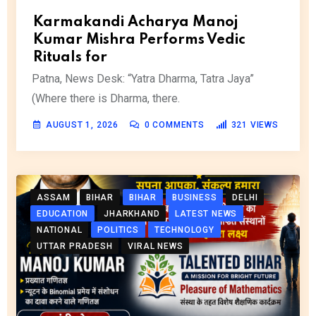
Karmakandi Acharya Manoj
Kumar Mishra Performs Vedic
Rituals for
Patna, News Desk: “Yatra Dharma, Tatra Jaya”
(Where there is Dharma, there.
AUGUST 1, 2026
0
COMMENTS
321
VIEWS
ASSAM
BIHAR
BIHAR
BUSINESS
DELHI
EDUCATION
JHARKHAND
LATEST NEWS
NATIONAL
POLITICS
TECHNOLOGY
UTTAR PRADESH
VIRAL NEWS