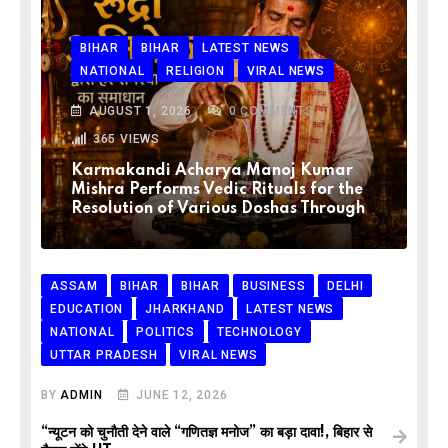
BIHAR
BIHAR
LATEST NEWS
NATIONAL
RELIGION
VIRAL NEWS
AUGUST 1, 2026
0
COMMENTS
365
VIEWS
Karmakandi Acharya Manoj Kumar
Mishra Performs Vedic Rituals for the
Resolution of Various Doshas Through
ASSAM
BIHAR
BIHAR
BUSINESS
DELHI
EDUCATION
JHARKHAND
LATEST NEWS
NATIONAL
POLITICS
TECHNOLOGY
UTTAR PRADESH
VIRAL NEWS
BY
ADMIN
JUNE 12, 2026
“न्यूटन को चुनौती देने वाले “गणितज्ञ मनोज” का बड़ा दावा!, बिहार से