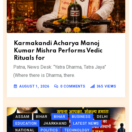
Karmakandi Acharya Manoj
Kumar Mishra Performs Vedic
Rituals for
Patna, News Desk: “Yatra Dharma, Tatra Jaya”
(Where there is Dharma, there.
AUGUST 1, 2026
0
COMMENTS
365
VIEWS
ASSAM
BIHAR
BIHAR
BUSINESS
DELHI
EDUCATION
JHARKHAND
LATEST NEWS
NATIONAL
POLITICS
TECHNOLOGY