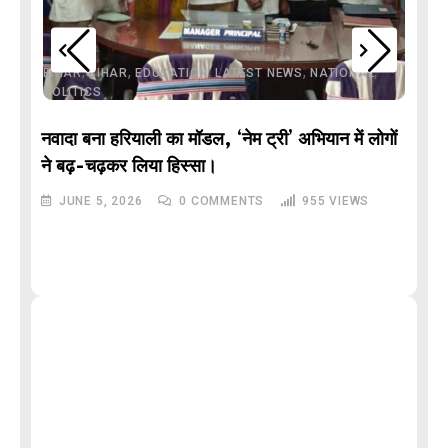
,
,
,
,
,
BIHAR
BIHAR
EDUCATION
LATEST NEWS
NATIONAL
POLITICS
नवादा बना हरियाली का मॉडल, ‘नेम ट्री’ अभियान में लोगों
DE
ने बढ़-चढ़कर लिया हिस्सा।
JUNE 5, 2026
0
COMMENTS
955
VIEWS
M
और