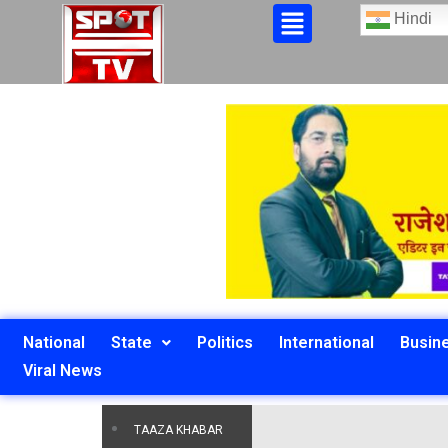
Hindi
National
State
Politics
International
Busin
Viral News
TAAZA KHABAR