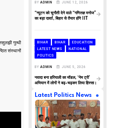
BY
ADMIN
JUNE 12, 2026
“न्यूटन को चुनौती देने वाले “गणितज्ञ मनोज”
का बड़ा दावा!, बिहार से तैयार होंगे IIT
सुलझी गुत्थी
BIHAR
BIHAR
EDUCATION
LATEST NEWS
NATIONAL
ठित संस्थानों
POLITICS
BY
ADMIN
JUNE 5, 2026
नवादा बना हरियाली का मॉडल, ‘नेम ट्री’
अभियान में लोगों ने बढ़-चढ़कर लिया हिस्सा।
Latest Politics News
,
,
AR
BUSINESS