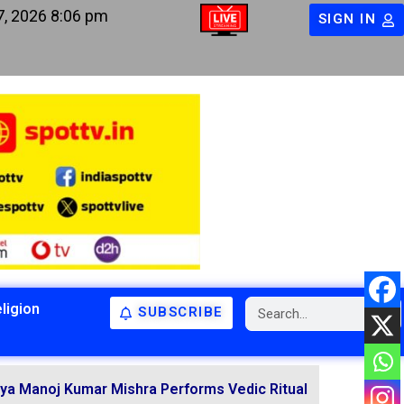
7, 2026 8:06 pm
SIGN IN
ligion
SUBSCRIBE
BIHAR
BIHAR
LATEST NEWS
NATIONAL
RELIGION
mar Mishra Performs Vedic Rituals for the Resolution of 