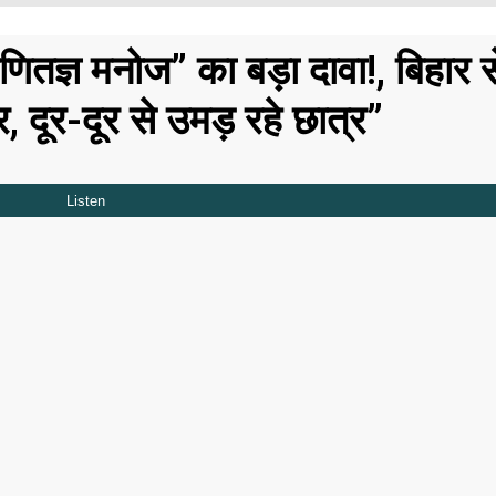
गणितज्ञ मनोज” का बड़ा दावा!, बिहार स
र, दूर-दूर से उमड़ रहे छात्र”