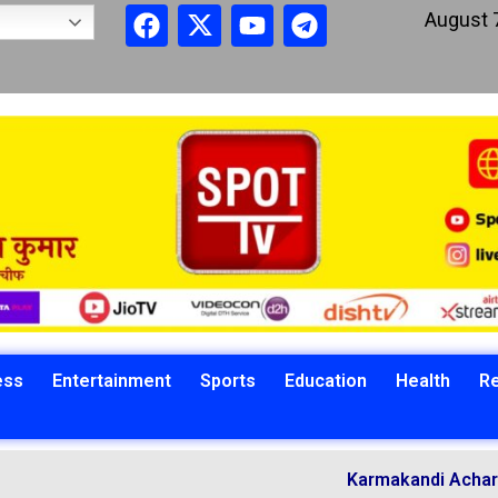
August 
ess
Entertainment
Sports
Education
Health
Re
Karmakandi Acharya Manoj Ku