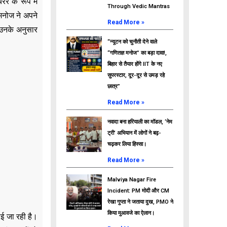
रर के रूप में
Through Vedic Mantras
 मनोज ने अपने
Read More »
 उनके अनुसार
“न्यूटन को चुनौती देने वाले
“गणितज्ञ मनोज” का बड़ा दावा!,
बिहार से तैयार होंगे IIT के नए
सुपरस्टार, दूर-दूर से उमड़ रहे
छात्र”
Read More »
नवादा बना हरियाली का मॉडल, ‘नेम
ट्री’ अभियान में लोगों ने बढ़-
चढ़कर लिया हिस्सा।
Read More »
Malviya Nagar Fire
Incident: PM मोदी और CM
रेखा गुप्ता ने जताया दुख, PMO ने
किया मुआवजे का ऐलान।
ाई जा रही है।