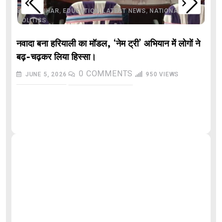
,
,
,
,
,
BIHAR
BIHAR
EDUCATION
LATEST NEWS
NATIONAL
POLITICS
नवादा बना हरियाली का मॉडल, ‘नेम ट्री’ अभियान में लोगों ने
बढ़-चढ़कर लिया हिस्सा।
0
COMMENTS
JUNE 5, 2026
950
VIEWS
औ