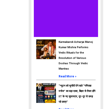
Karmakandi Acharya Manoj
Kumar Mishra Performs
Vedic Rituals for the
Resolution of Various
Doshas Through Vedic
Mantras
Read More »
“न्यूटन को चुनौती देने वाले “गणितज्ञ
मनोज” का बड़ा दावा!, बिहार से तैयार होंगे
IIT के नए सुपरस्टार, दूर-दूर से उमड़
रहे छात्र”