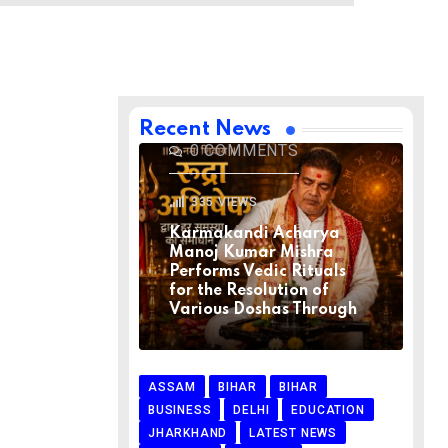
BIHAR
BIHAR
LATEST NEWS
NATIONAL
RELIGION
VIRAL NEWS
AUGUST 1, 2026
Recent News
0
COMMENTS
335
VIEWS
Karmakandi Acharya
Manoj Kumar Mishra
Performs Vedic Rituals
for the Resolution of
Various Doshas Through
ASSAM
BIHAR
BIHAR
BUSINESS
DELHI
EDUCATION
JHARKHAND
LATEST NEWS