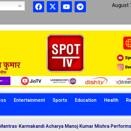
August 
ess
Entertainment
Sports
Education
Health
Re
-
Karmakandi Acharya Manoj Kumar Mishra Performs Vedic Rit