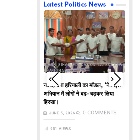
Latest Politics News
,
,
BUSINESS
DELHI
,
,
ND
LATEST NEWS
,
,
,
,
ECHNOLOGY
BIHAR
BIHAR
EDUCATION
LATEST NEWS
,
,
L NEWS
NATIONAL
POLITICS
DE
वाले “गणितज्ञ
नवादा बना हरियाली का मॉडल, ‘नेम ट्री’
PO
हार से तैयार होंगे
अभियान में लोगों ने बढ़-चढ़कर लिया
M
हिस्सा।
In
COMMENTS
0
COMMENTS
JUNE 5, 2026
गु
951
VIEWS