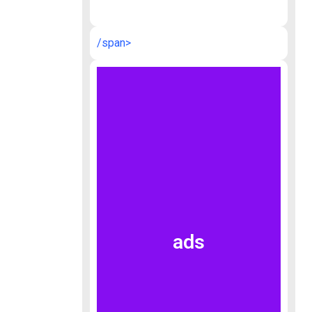
/span>
ads