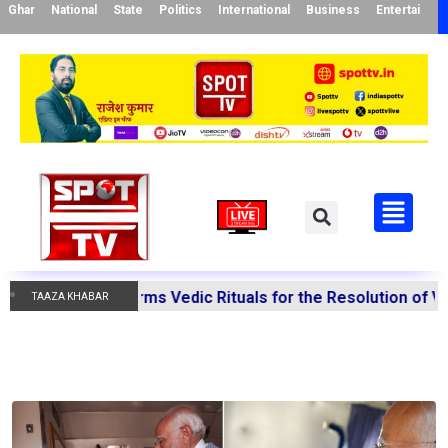
Ghar
National
State
Politics
International
Business
Entertainme
ishra Performs Vedic Rituals for the Resolution of Vario
TAAZA KHABAR