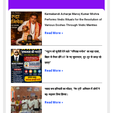
Karmakandi Acharya Manoj Kumar Mishra
Performs Vedic Rituals for the Resolution of
Various Doshas Through Vedic Mantras
Read More »
“न्यूटन को चुनौती देने वाले “गणितज्ञ मनोज” का बड़ा दावा!,
बिहार से तैयार होंगे IIT के नए सुपरस्टार, दूर-दूर से उमड़ रहे
छात्र”
ads
Read More »
नवादा बना हरियाली का मॉडल, ‘नेम ट्री’ अभियान में लोगों ने
बढ़-चढ़कर लिया हिस्सा।
Read More »