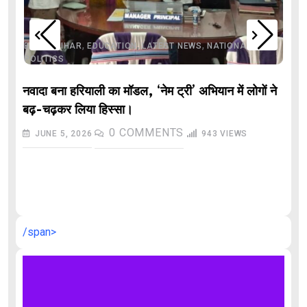
,
,
,
,
,
BIHAR
BIHAR
EDUCATION
LATEST NEWS
NATIONAL
POLITICS
नवादा बना हरियाली का मॉडल, ‘नेम ट्री’ अभियान में लोगों ने
बढ़-चढ़कर लिया हिस्सा।
0
COMMENTS
JUNE 5, 2026
943
VIEWS
औ
/span>