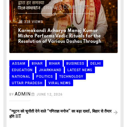
0
COMMENTS
AUGUST 1, 2026
328
VIEWS
Karmakandi Acharya Manoj Kumar
Mishra Performs Vedic Rituals for the
Resolution of Various Doshas Through
ASSAM
BIHAR
BIHAR
BUSINESS
DELHI
EDUCATION
JHARKHAND
LATEST NEWS
NATIONAL
POLITICS
TECHNOLOGY
UTTAR PRADESH
VIRAL NEWS
ADMIN
BY
JUNE 12, 2026
“न्यूटन को चुनौती देने वाले “गणितज्ञ मनोज” का बड़ा दावा!, बिहार से तैयार
होंगे IIT