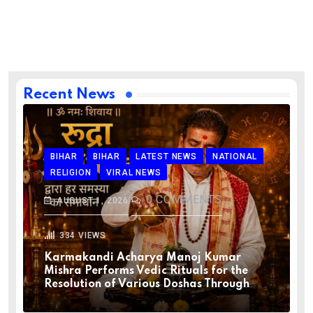
Recent News
BIHAR
BIHAR
LATEST NEWS
NATIONAL
RELIGION
VIRAL NEWS
0
COMMENTS
AUGUST 1, 2026
334
VIEWS
Karmakandi Acharya Manoj Kumar
Mishra Performs Vedic Rituals for the
Resolution of Various Doshas Through