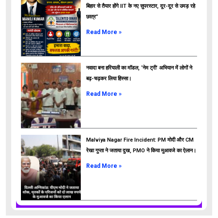
बिहार से तैयार होंगे IIT के नए सुपरस्टार, दूर-दूर से उमड़ रहे
छात्र”
ads
Read More »
नवादा बना हरियाली का मॉडल, ‘नेम ट्री’ अभियान में लोगों ने
बढ़-चढ़कर लिया हिस्सा।
Read More »
Malviya Nagar Fire Incident: PM मोदी और CM
रेखा गुप्ता ने जताया दुख, PMO ने किया मुआवजे का ऐलान।
Read More »