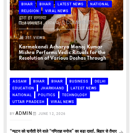
BIHAR
BIHAR
LATEST NEWS
NATIONAL
RELIGION
VIRAL NEWS
0
COMMENTS
AUGUST 1, 2026
351
VIEWS
Karmakandi Acharya Manoj Kumar
Mishra Performs Vedic Rituals for the
Resolution of Various Doshas Through
ASSAM
BIHAR
BIHAR
BUSINESS
DELHI
EDUCATION
JHARKHAND
LATEST NEWS
NATIONAL
POLITICS
TECHNOLOGY
UTTAR PRADESH
VIRAL NEWS
ADMIN
BY
JUNE 12, 2026
“न्यूटन को चुनौती देने वाले “गणितज्ञ मनोज” का बड़ा दावा!, बिहार से तैयार