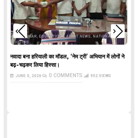
,
,
,
,
,
BIHAR
BIHAR
EDUCATION
LATEST NEWS
NATIONAL
POLITICS
नवादा बना हरियाली का मॉडल, ‘नेम ट्री’ अभियान में लोगों ने
बढ़-चढ़कर लिया हिस्सा।
0
COMMENTS
JUNE 5, 2026
952
VIEWS
औ