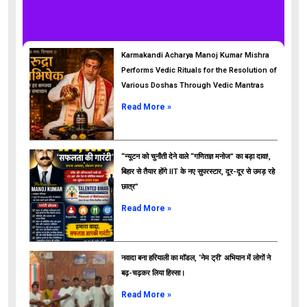
Karmakandi Acharya Manoj Kumar Mishra
Performs Vedic Rituals for the Resolution of
Various Doshas Through Vedic Mantras
Read More »
“न्यूटन को चुनौती देने वाले “गणितज्ञ मनोज” का बड़ा दावा!,
बिहार से तैयार होंगे IIT के नए सुपरस्टार, दूर-दूर से उमड़ रहे
छात्र”
ads
Read More »
नवादा बना हरियाली का मॉडल, ‘नेम ट्री’ अभियान में लोगों ने
बढ़-चढ़कर लिया हिस्सा।
Read More »