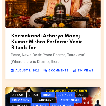
Karmakandi Acharya Manoj
Kumar Mishra Performs Vedic
Rituals for
Patna, News Desk: “Yatra Dharma, Tatra Jaya”
(Where there is Dharma, there.
AUGUST 1, 2026
0
COMMENTS
334
VIEWS
ASSAM
BIHAR
BIHAR
BUSINESS
DELHI
EDUCATION
JHARKHAND
LATEST NEWS
NATIONAL
POLITICS
TECHNOLOGY