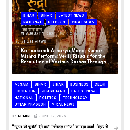
BIHAR
BIHAR
LATEST NEWS
NATIONAL
RELIGION
VIRAL NEWS
AUGUST 1, 2026
0
COMMENTS
334
VIEWS
Karmakandi Acharya Manoj Kumar
Mishra Performs Vedic Rituals for the
Resolution of Various Doshas Through
ASSAM
BIHAR
BIHAR
BUSINESS
DELHI
EDUCATION
JHARKHAND
LATEST NEWS
NATIONAL
POLITICS
TECHNOLOGY
UTTAR PRADESH
VIRAL NEWS
BY
ADMIN
JUNE 12, 2026
“न्यूटन को चुनौती देने वाले “गणितज्ञ मनोज” का बड़ा दावा!, बिहार से