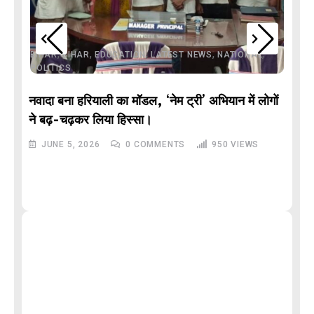
,
,
,
,
,
BIHAR
BIHAR
EDUCATION
LATEST NEWS
NATIONAL
POLITICS
नवादा बना हरियाली का मॉडल, ‘नेम ट्री’ अभियान में लोगों
DE
ने बढ़-चढ़कर लिया हिस्सा।
JUNE 5, 2026
0
COMMENTS
950
VIEWS
M
और