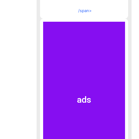
/span>
ads