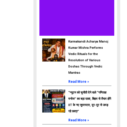
Karmakandi Acharya Manoj
Kumar Mishra Performs
Vedic Rituals for the
Resolution of Various
Doshas Through Vedic
Mantras
Read More »
“न्यूटन को चुनौती देने वाले “गणितज्ञ
मनोज” का बड़ा दावा!, बिहार से तैयार होंगे
IIT के नए सुपरस्टार, दूर-दूर से उमड़
रहे छात्र”
Read More »