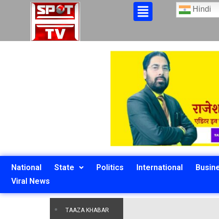
Hindi
National
State
Politics
International
Busin
Viral News
TAAZA KHABAR