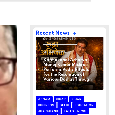
BIHAR
BIHAR
LATEST NEWS
NATIONAL
RELIGION
VIRAL NEWS
AUGUST 1, 2026
Recent News
0
COMMENTS
335
VIEWS
Karmakandi Acharya
Manoj Kumar Mishra
Performs Vedic Rituals
for the Resolution of
Various Doshas Through
ASSAM
BIHAR
BIHAR
BUSINESS
DELHI
EDUCATION
JHARKHAND
LATEST NEWS