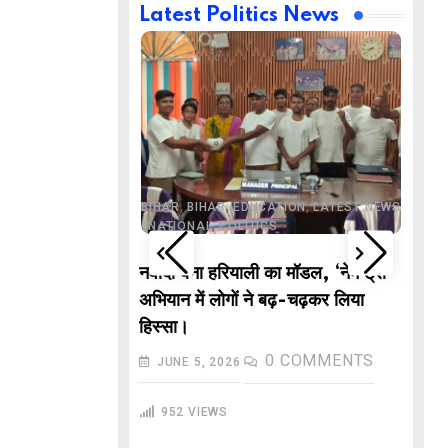
Latest Politics News
,
,
BUSINESS
DELHI
,
,
ND
LATEST NEWS
,
,
,
,
ECHNOLOGY
BIHAR
BIHAR
EDUCATION
LATEST NEWS
,
,
L NEWS
NATIONAL
POLITICS
DE
वाले “गणितज्ञ
नवादा बना हरियाली का मॉडल, ‘नेम ट्री’
PO
हार से तैयार होंगे
अभियान में लोगों ने बढ़-चढ़कर लिया
M
हिस्सा।
In
COMMENTS
0
COMMENTS
JUNE 5, 2026
गु
952
VIEWS