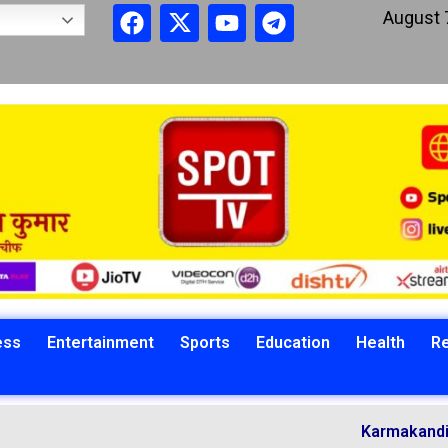
August 
ess
Entertainment
Sports
Education
Health
Re
Karmakandi Acharya M