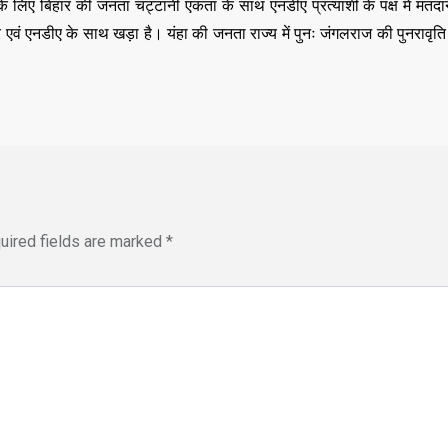
 लिए बिहार की जनता चट्टानी एकता के साथ एनडीए प्रत्याशी के पक्ष में मतदान
,
,
DELHI
EDUCATION
,
कुमार एवं एनडीए के साथ खड़ा है। यंहा की जनता राज्य में पुनः जंगलराज की पुनरावृत
LATEST NEWS
NATI
,
,
TECHNOLOGY
UTT
VIRAL NEWS
,
,
,
DELHI
LATEST NEWS
NATIONAL
POLITICS
“न्यूटन को चुनौती देन
मनोज” का बड़ा दावा!
Malviya Nagar Fire
तैयार होंगे IIT
Incident: PM मोदी और CM
JUNE 12, 2026
रेखा गुप्ता ने जताया दुख, PMO ने
0
COMMENTS
uired fields are marked
*
JUNE 3, 2026
0
COMMENTS
189
VIEWS