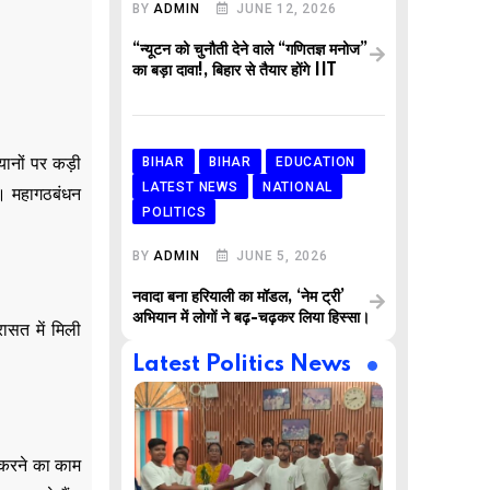
BY
ADMIN
JUNE 12, 2026
“न्यूटन को चुनौती देने वाले “गणितज्ञ मनोज”
का बड़ा दावा!, बिहार से तैयार होंगे IIT
ानों पर कड़ी
BIHAR
BIHAR
EDUCATION
LATEST NEWS
NATIONAL
ै। महागठबंधन
POLITICS
BY
ADMIN
JUNE 5, 2026
नवादा बना हरियाली का मॉडल, ‘नेम ट्री’
अभियान में लोगों ने बढ़-चढ़कर लिया हिस्सा।
सत में मिली
Latest Politics News
ह करने का काम
,
,
AR
BUSINESS