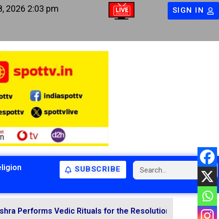
8, 2026 2:03 pm
SIGN IN
ligion
SUBSCRIBE
BIHAR
BIHAR
LATEST NEWS
NATIONAL
RELIGION
ms Vedic Rituals for the Resolution of Various Doshas Th