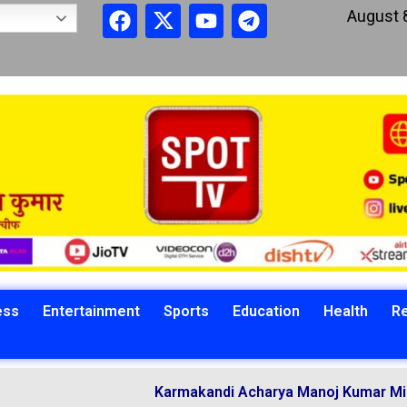
August 
ess
Entertainment
Sports
Education
Health
Re
Karmakandi Acharya Manoj Kumar Mishra Perfor