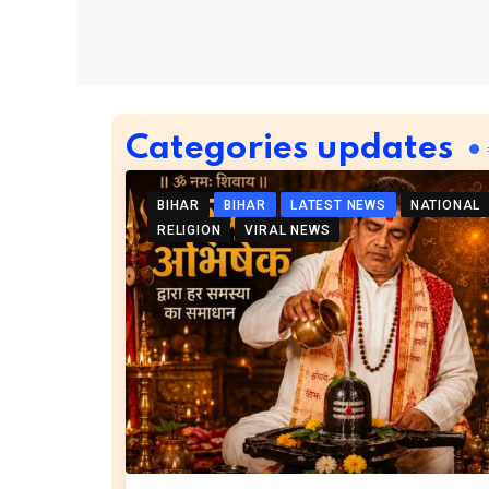
Categories updates
BIHAR
BIHAR
LATEST NEWS
NATIONAL
RELIGION
VIRAL NEWS