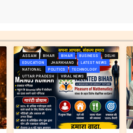
ASSAM
BIHAR
BIHAR
BUSINESS
DELHI
EDUCATION
JHARKHAND
LATEST NEWS
NATIONAL
POLITICS
TECHNOLOGY
UTTAR PRADESH
VIRAL NEWS