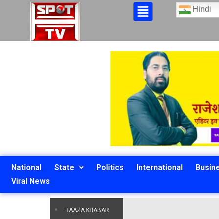
Hindi
National
State
Politics
International
Busin
Viral News
TAAZA KHABAR