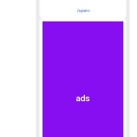
/span>
ads