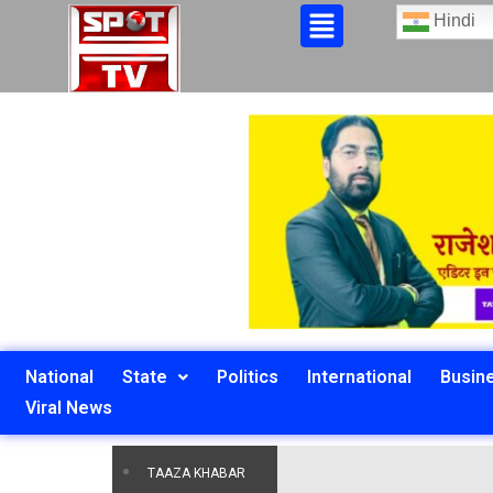
Hindi
National
State
Politics
International
Busin
Viral News
TAAZA KHABAR