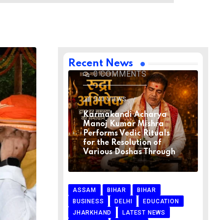
BIHAR
BIHAR
LATEST NEWS
NATIONAL
RELIGION
VIRAL NEWS
AUGUST 1, 2026
Recent News
0
COMMENTS
343
VIEWS
Karmakandi Acharya
Manoj Kumar Mishra
Performs Vedic Rituals
for the Resolution of
Various Doshas Through
ASSAM
BIHAR
BIHAR
BUSINESS
DELHI
EDUCATION
JHARKHAND
LATEST NEWS