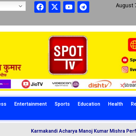
August 
ess
Entertainment
Sports
Education
Health
Re
Karmakandi Acharya Manoj Kumar Mishra Performs Vedic 