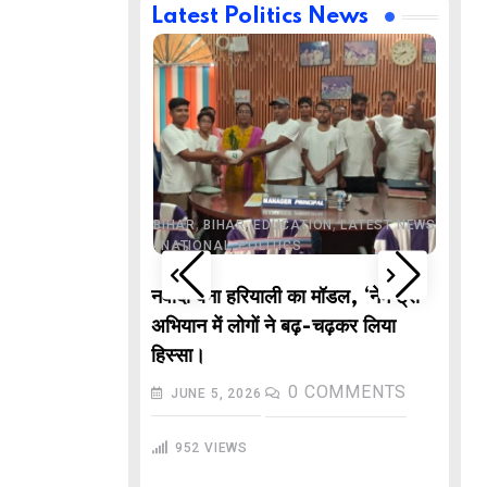
Latest Politics News
,
,
BUSINESS
DELHI
,
,
ND
LATEST NEWS
,
,
,
,
ECHNOLOGY
BIHAR
BIHAR
EDUCATION
LATEST NEWS
,
,
L NEWS
NATIONAL
POLITICS
DE
वाले “गणितज्ञ
नवादा बना हरियाली का मॉडल, ‘नेम ट्री’
PO
हार से तैयार होंगे
अभियान में लोगों ने बढ़-चढ़कर लिया
M
हिस्सा।
In
COMMENTS
0
COMMENTS
JUNE 5, 2026
गु
952
VIEWS