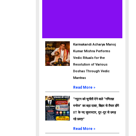
Karmakandi Acharya Manoj
Kumar Mishra Performs
Vedic Rituals for the
Resolution of Various
Doshas Through Vedic
Mantras
Read More »
“न्यूटन को चुनौती देने वाले “गणितज्ञ
मनोज” का बड़ा दावा!, बिहार से तैयार होंगे
IIT के नए सुपरस्टार, दूर-दूर से उमड़
रहे छात्र”
Read More »