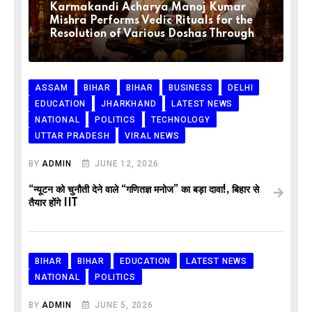
Karmakandi Acharya Manoj Kumar
Mishra Performs Vedic Rituals for the
Resolution of Various Doshas Through
ASSAM
BIHAR
BIHAR
BUSINESS
DELHI
EDUCATION
JHARKHAND
LATEST NEWS
NATIONAL
POLITICS
TECHNOLOGY
UTTAR PRADESH
VIRAL NEWS
BY
ADMIN
JUNE 12, 2026
“न्यूटन को चुनौती देने वाले “गणितज्ञ मनोज” का बड़ा दावा!, बिहार से
तैयार होंगे IIT
BIHAR
BIHAR
EDUCATION
LATEST NEWS
NATIONAL
POLITICS
BY
ADMIN
JUNE 5, 2026