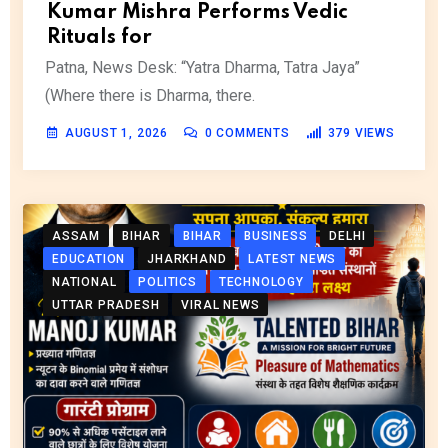
Kumar Mishra Performs Vedic
Rituals for
Patna, News Desk: “Yatra Dharma, Tatra Jaya”
(Where there is Dharma, there.
AUGUST 1, 2026
0
COMMENTS
379
VIEWS
ASSAM
BIHAR
BIHAR
BUSINESS
DELHI
EDUCATION
JHARKHAND
LATEST NEWS
NATIONAL
POLITICS
TECHNOLOGY
UTTAR PRADESH
VIRAL NEWS