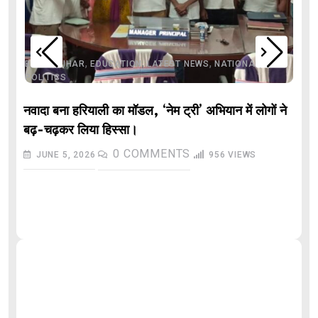
,
,
,
,
,
BIHAR
BIHAR
EDUCATION
LATEST NEWS
NATIONAL
POLITICS
नवादा बना हरियाली का मॉडल, ‘नेम ट्री’ अभियान में लोगों ने
बढ़-चढ़कर लिया हिस्सा।
0
COMMENTS
JUNE 5, 2026
956
VIEWS
औ