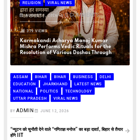
RELIGION
VIRAL NEWS
0
COMMENTS
AUGUST 1, 2026
379
VIEWS
Karmakandi Acharya Manoj Kumar
Mishra Performs Vedic Rituals for the
Resolution of Various Doshas Through
ASSAM
BIHAR
BIHAR
BUSINESS
DELHI
EDUCATION
JHARKHAND
LATEST NEWS
NATIONAL
POLITICS
TECHNOLOGY
UTTAR PRADESH
VIRAL NEWS
ADMIN
BY
JUNE 12, 2026
“न्यूटन को चुनौती देने वाले “गणितज्ञ मनोज” का बड़ा दावा!, बिहार से तैयार
होंगे IIT