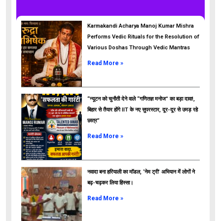
Karmakandi Acharya Manoj Kumar Mishra
Performs Vedic Rituals for the Resolution of
Various Doshas Through Vedic Mantras
Read More »
“न्यूटन को चुनौती देने वाले “गणितज्ञ मनोज” का बड़ा दावा!,
बिहार से तैयार होंगे IIT के नए सुपरस्टार, दूर-दूर से उमड़ रहे
छात्र”
ads
Read More »
नवादा बना हरियाली का मॉडल, ‘नेम ट्री’ अभियान में लोगों ने
बढ़-चढ़कर लिया हिस्सा।
Read More »