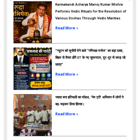
Karmakandi Acharya Manoj Kumar Mishra
Performs Vedic Rituals for the Resolution of
Various Doshas Through Vedic Mantras
Read More »
“न्यूटन को चुनौती देने वाले “गणितज्ञ मनोज” का बड़ा दावा!,
बिहार से तैयार होंगे IIT के नए सुपरस्टार, दूर-दूर से उमड़ रहे
छात्र”
ads
Read More »
नवादा बना हरियाली का मॉडल, ‘नेम ट्री’ अभियान में लोगों ने
बढ़-चढ़कर लिया हिस्सा।
Read More »