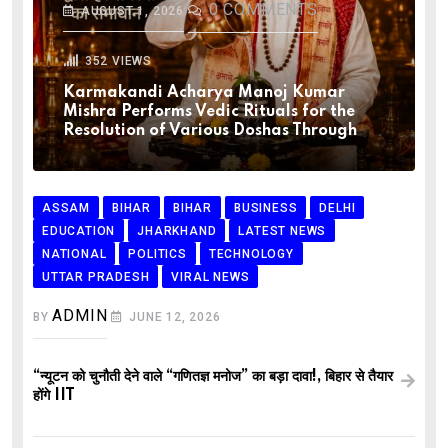
0
COMMENTS
AUGUST 1, 2026
352
VIEWS
Karmakandi Acharya Manoj Kumar
Mishra Performs Vedic Rituals for the
Resolution of Various Doshas Through
ASSAM
BIHAR
BIHAR
BUSINESS
DELHI
EDUCATION
JHARKHAND
LATEST NEWS
NATIONAL
POLITICS
TECHNOLOGY
UTTAR PRADESH
VIRAL NEWS
ADMIN
BY
JUNE 12, 2026
“न्यूटन को चुनौती देने वाले “गणितज्ञ मनोज” का बड़ा दावा!, बिहार से तैयार
होंगे IIT