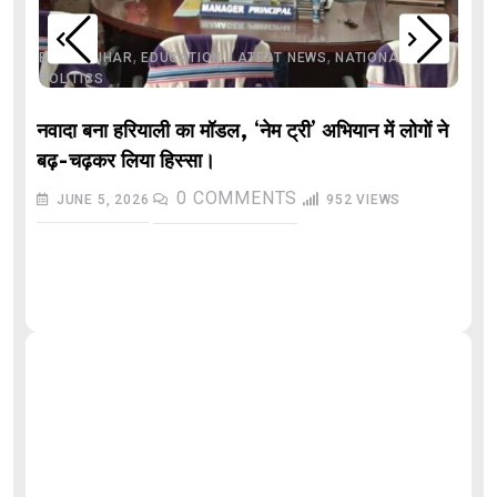
,
,
,
,
,
BIHAR
BIHAR
EDUCATION
LATEST NEWS
NATIONAL
POLITICS
नवादा बना हरियाली का मॉडल, ‘नेम ट्री’ अभियान में लोगों ने
बढ़-चढ़कर लिया हिस्सा।
0
COMMENTS
JUNE 5, 2026
952
VIEWS
औ