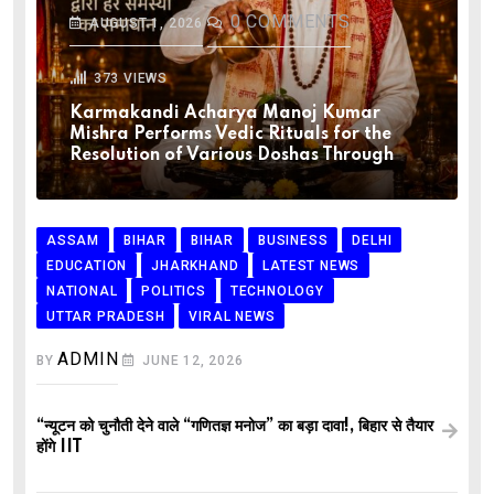
0
COMMENTS
AUGUST 1, 2026
373
VIEWS
Karmakandi Acharya Manoj Kumar
Mishra Performs Vedic Rituals for the
Resolution of Various Doshas Through
ASSAM
BIHAR
BIHAR
BUSINESS
DELHI
EDUCATION
JHARKHAND
LATEST NEWS
NATIONAL
POLITICS
TECHNOLOGY
UTTAR PRADESH
VIRAL NEWS
ADMIN
BY
JUNE 12, 2026
“न्यूटन को चुनौती देने वाले “गणितज्ञ मनोज” का बड़ा दावा!, बिहार से तैयार
होंगे IIT