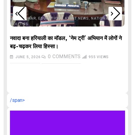
,
,
,
,
,
BIHAR
BIHAR
EDUCATION
LATEST NEWS
NATIONAL
POLITICS
नवादा बना हरियाली का मॉडल, ‘नेम ट्री’ अभियान में लोगों ने
बढ़-चढ़कर लिया हिस्सा।
0
COMMENTS
JUNE 5, 2026
955
VIEWS
औ
/span>