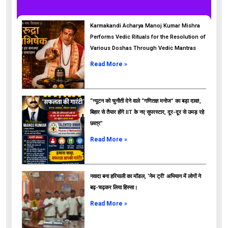
Karmakandi Acharya Manoj Kumar Mishra
Performs Vedic Rituals for the Resolution of
Various Doshas Through Vedic Mantras
Read More »
“न्यूटन को चुनौती देने वाले “गणितज्ञ मनोज” का बड़ा दावा!,
बिहार से तैयार होंगे IIT के नए सुपरस्टार, दूर-दूर से उमड़ रहे
छात्र”
ads
Read More »
नवादा बना हरियाली का मॉडल, ‘नेम ट्री’ अभियान में लोगों ने
बढ़-चढ़कर लिया हिस्सा।
Read More »