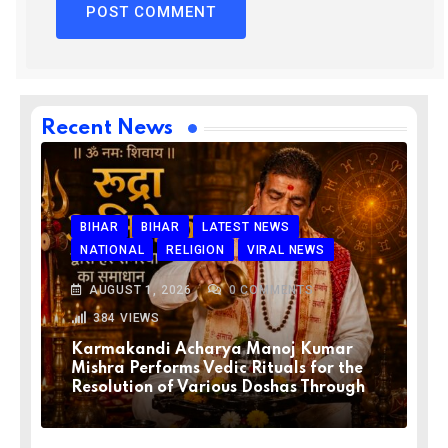
Recent News
BIHAR
BIHAR
LATEST NEWS
NATIONAL
RELIGION
VIRAL NEWS
AUGUST 1, 2026
0
COMMENTS
384
VIEWS
Karmakandi Acharya Manoj Kumar
Mishra Performs Vedic Rituals for the
Resolution of Various Doshas Through