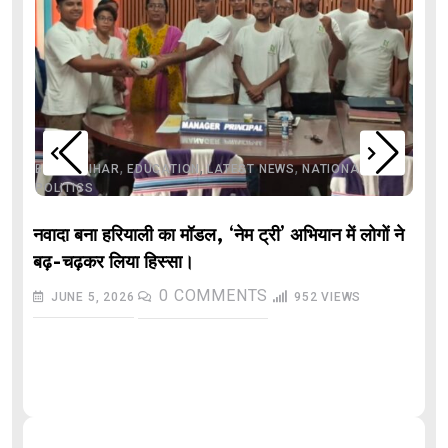
,
,
,
,
,
BIHAR
BIHAR
EDUCATION
LATEST NEWS
NATIONAL
POLITICS
नवादा बना हरियाली का मॉडल, ‘नेम ट्री’ अभियान में लोगों ने
बढ़-चढ़कर लिया हिस्सा।
0
COMMENTS
JUNE 5, 2026
952
VIEWS
औ