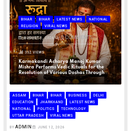
BIHAR
BIHAR
LATEST NEWS
NATIONAL
RELIGION
VIRAL NEWS
0
COMMENTS
AUGUST 1, 2026
352
VIEWS
Karmakandi Acharya Manoj Kumar
Mishra Performs Vedic Rituals for the
Resolution of Various Doshas Through
ASSAM
BIHAR
BIHAR
BUSINESS
DELHI
EDUCATION
JHARKHAND
LATEST NEWS
NATIONAL
POLITICS
TECHNOLOGY
UTTAR PRADESH
VIRAL NEWS
ADMIN
BY
JUNE 12, 2026