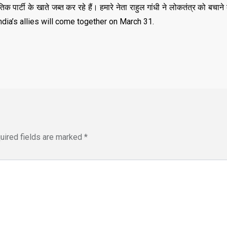
,
,
तिक पार्टी के खाते जब्त कर रहे हैं। हमारे नेता राहुल गांधी ने लोकतंत्र को बचाने
DELHI
EDUCATION
,
LATEST NEWS
NATI
all India’s allies will come together on March 31.
,
,
TECHNOLOGY
UTT
VIRAL NEWS
,
,
,
DELHI
LATEST NEWS
NATIONAL
POLITICS
“न्यूटन को चुनौती देन
मनोज” का बड़ा दावा!
Malviya Nagar Fire
तैयार होंगे IIT
Incident: PM मोदी और CM
JUNE 12, 2026
रेखा गुप्ता ने जताया दुख, PMO ने
0
COMMENTS
JUNE 3, 2026
uired fields are marked
*
0
COMMENTS
187
VIEWS