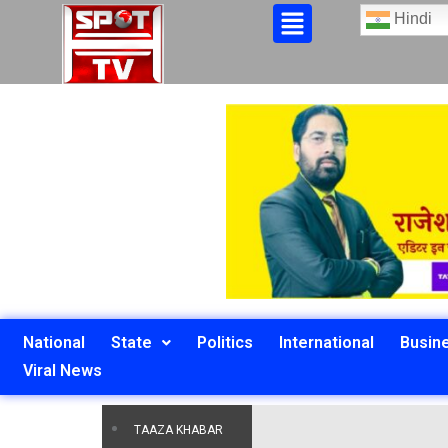
Hindi
National
State
Politics
International
Busin
Viral News
TAAZA KHABAR