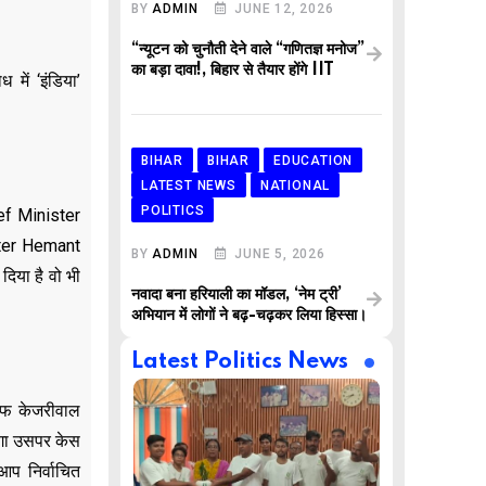
BY
ADMIN
JUNE 12, 2026
“न्यूटन को चुनौती देने वाले “गणितज्ञ मनोज”
का बड़ा दावा!, बिहार से तैयार होंगे IIT
में ‘इंडिया’
BIHAR
BIHAR
EDUCATION
LATEST NEWS
NATIONAL
POLITICS
hief Minister
ister Hemant
BY
ADMIN
JUNE 5, 2026
दिया है वो भी
नवादा बना हरियाली का मॉडल, ‘नेम ट्री’
अभियान में लोगों ने बढ़-चढ़कर लिया हिस्सा।
Latest Politics News
तरफ केजरीवाल
देगा उसपर केस
आप निर्वाचित
,
,
AR
BUSINESS