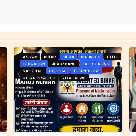
ASSAM
BIHAR
BIHAR
BUSINESS
DELHI
EDUCATION
JHARKHAND
LATEST NEWS
NATIONAL
POLITICS
TECHNOLOGY
UTTAR PRADESH
VIRAL NEWS