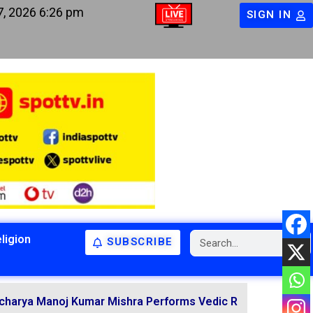
7, 2026 6:26 pm
SIGN IN
ligion
SUBSCRIBE
BIHAR
BIHAR
LATEST NEWS
NATIONAL
RELIGION
oj Kumar Mishra Performs Vedic Rituals for the Resolutio