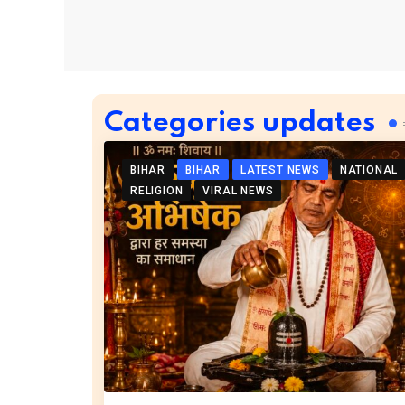
Categories updates
BIHAR
BIHAR
LATEST NEWS
NATIONAL
RELIGION
VIRAL NEWS