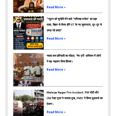
Read More »
“न्यूटन को चुनौती देने वाले “गणितज्ञ मनोज” का बड़ा
दावा!, बिहार से तैयार होंगे IIT के नए सुपरस्टार, दूर-दूर से
उमड़ रहे छात्र”
ads
Read More »
नवादा बना हरियाली का मॉडल, ‘नेम ट्री’ अभियान में लोगों
ने बढ़-चढ़कर लिया हिस्सा।
Read More »
Malviya Nagar Fire Incident: PM मोदी और
CM रेखा गुप्ता ने जताया दुख, PMO ने किया मुआवजे का
ऐलान।
Read More »