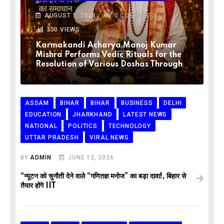
AUGUST 1, 2026
0
COMMENTS
350
VIEWS
Karmakandi Acharya Manoj Kumar
Mishra Performs Vedic Rituals for the
Resolution of Various Doshas Through
ASSAM
BIHAR
BIHAR
BUSINESS
DELHI
EDUCATION
JHARKHAND
LATEST NEWS
NATIONAL
POLITICS
TECHNOLOGY
UTTAR PRADESH
VIRAL NEWS
BY
ADMIN
JUNE 12, 2026
“न्यूटन को चुनौती देने वाले “गणितज्ञ मनोज” का बड़ा दावा!, बिहार से
तैयार होंगे IIT