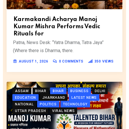
Karmakandi Acharya Manoj
Kumar Mishra Performs Vedic
Rituals for
Patna, News Desk: “Yatra Dharma, Tatra Jaya”
(Where there is Dharma, there.
AUGUST 1, 2026
0
COMMENTS
350
VIEWS
ASSAM
BIHAR
BIHAR
BUSINESS
DELHI
EDUCATION
JHARKHAND
LATEST NEWS
NATIONAL
POLITICS
TECHNOLOGY
UTTAR PRADESH
VIRAL NEWS