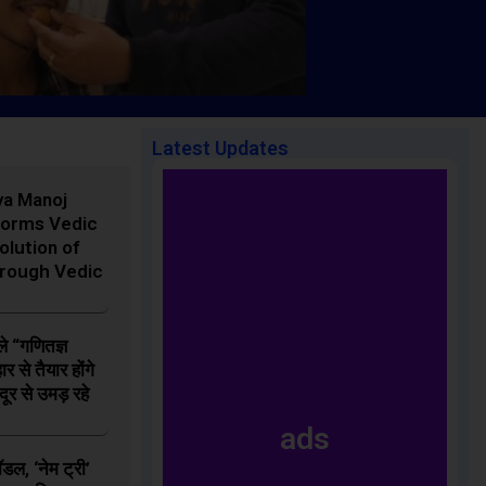
Latest Updates
ya Manoj
forms Vedic
olution of
hrough Vedic
,
,
,
,
ले “गणितज्ञ
NATIONAL
POLITICS
DELHI
LATEST NEWS
N
र से तैयार होंगे
भियान में लोगों ने बढ़-चढ़कर लिया
Malviya Nagar F
दूर से उमड़ रहे
गुप्ता ने जताया दुख,
ads
952
VIEWS
JUNE 3, 2026
0
डल, ‘नेम ट्री’