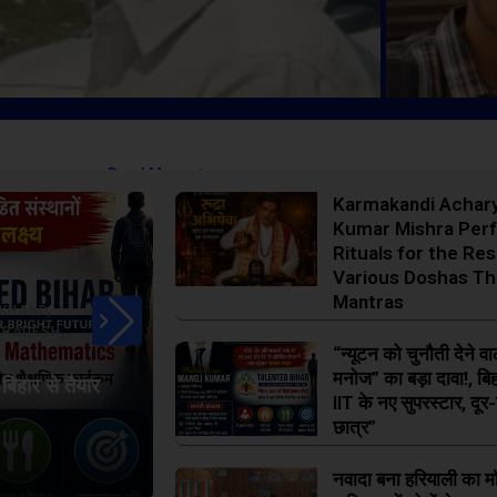
Read More
Karmakandi Achar
Kumar Mishra Per
Rituals for the Res
Various Doshas T
Mantras
,
KHAND
,
PRADESH
,
,
,
“न्यूटन को चुनौती देने वा
BIHAR
BIHAR
EDUCATION
LATEST NEWS
मनोज” का बड़ा दावा!, बिहा
बिहार से तैयार
नवादा बना हरियाली का मॉडल, ‘नेम ट्री’ अ
IIT के नए सुपरस्टार, दूर-
हिस्सा।
छात्र”
JUNE 5, 2026
0
COMMENTS
नवादा बना हरियाली का मॉ