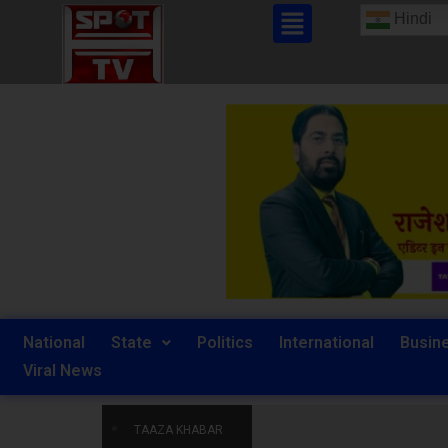
Hindi
National
State
Politics
International
Busin
Viral News
TAAZA KHABAR