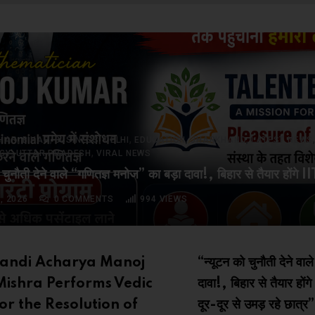
,
,
,
,
,
,
IHAR
BIHAR
BUSINESS
DELHI
EDUCATION
JHARKHAND
LATEST NEWS
,
,
GY
UTTAR PRADESH
VIRAL NEWS
 चुनौती देने वाले “गणितज्ञ मनोज” का बड़ा दावा!, बिहार से तैयार होंगे II
, 2026
0
COMMENTS
994
VIEWS
andi Acharya Manoj
“न्यूटन को चुनौती देने वा
ishra Performs Vedic
दावा!, बिहार से तैयार होंग
for the Resolution of
दूर-दूर से उमड़ रहे छात्र”