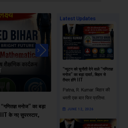
Latest Updates
,
,
,
NATIONAL
POLITICS
,
,
,
BIHAR
BIHAR
EDUCATION
LATEST
“न्यूटन को चुनौती देने वाले “गणितज्ञ
T
नवादा बना हरियाली का मॉडल, ‘नेम 
मनोज” का बड़ा दावा!, बिहार से
तैयार होंगे IIT
JUNE 5, 2026
0
COMMENT
Patna, R. Kumar: बिहार की
धरती एक बार फिर प्रतिभा.
ले “गणितज्ञ मनोज” का बड़ा
JUNE 12, 2026
े IIT के नए सुपरस्टार,