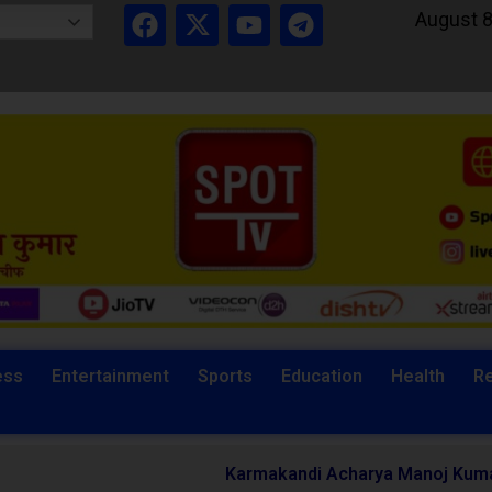
August 8
ess
Entertainment
Sports
Education
Health
Re
Karmakandi Acharya Manoj Kumar Mishra Performs V