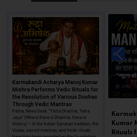
 NEWS
,
ASSAM
B
TECHNOLO
ishra Performs Vedic Rituals
s Through
“न्यूटन को
Karmakandi Acharya Manoj Kumar
JUNE 12
Mishra Performs Vedic Rituals for
the Resolution of Various Doshas
Through Vedic Mantras
Patna, News Desk: “Yatra Dharma, Tatra
Karmak
Jaya” (Where there is Dharma, there is
Kumar M
Victory) — In the Indian Sanatan tradition, the
Vedas, sacred mantras, and Vedic rituals
Rituals 
have long been regarded as the foundation