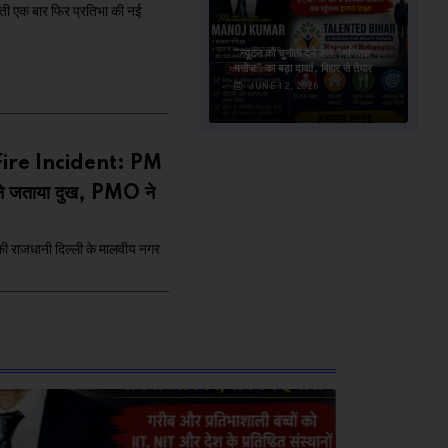
ी एक बार फिर प्रतिभा की नई
“न्यूटन को चुनौती देने वाले “गणितज्ञ
मनोज” का बड़ा दावा!, बिहार से तैयार
JUNE 12, 2026
ire Incident: PM
 ने जताया दुख, PMO ने
राजधानी दिल्ली के मालवीय नगर