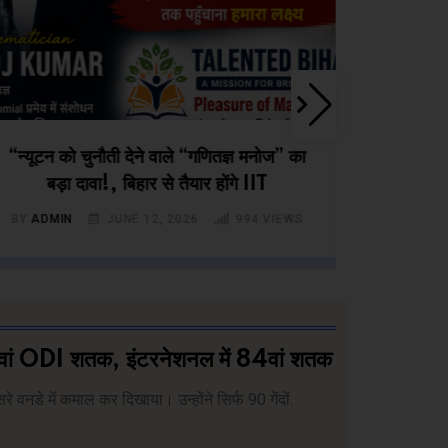
“न्यूटन को चुनौती देने वाले “गणितज्ञ मनोज” का
चुनाव खत
बड़ा दावा!, बिहार से तैयार होंगे IIT
BY
ADMIN
JUNE 12, 2026
994
VIEWS
BY
ADM
3वां ODI शतक, इंटरनेशनल में 84वां शतक
वनडे में कमाल कर दिखाया। उन्होंने सिर्फ 90 गेंदों.