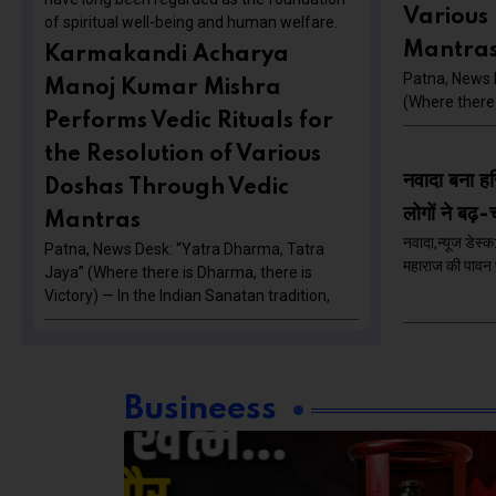
Various
of spiritual well-being and human welfare.
Mantra
Karmakandi Acharya
Patna, News 
Manoj Kumar Mishra
(Where there 
Performs Vedic Rituals for
the Resolution of Various
नवादा बना हर
Doshas Through Vedic
लोगों ने बढ़
Mantras
नवादा,न्यूज डेस्
Patna, News Desk: “Yatra Dharma, Tatra
महाराज की पावन प
Jaya” (Where there is Dharma, there is
Victory) — In the Indian Sanatan tradition,
Busineess