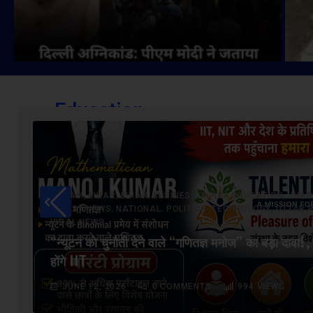
Education
,
,
,
,
,
,
ASSAM
BIHAR
BIHAR
BUSINESS
DELHI
EDUCATION
JHAR
,
,
,
,
LATEST NEWS
NATIONAL
POLITICS
TECHNOLOGY
UTTAR 
VIRAL NEWS
“न्यूटन को चुनौती देने वाले “गणितज्ञ मनोज” का बड़ा दावा!, 
होंगे IIT
JUNE 12, 2026
0
COMMENTS
994
VIEWS