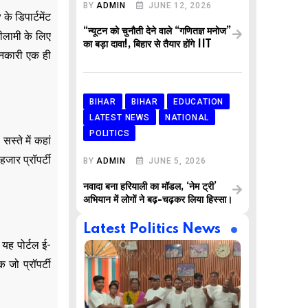
BY
ADMIN
JUNE 12, 2026
े डिपार्टमेंट
“न्यूटन को चुनौती देने वाले “गणितज्ञ मनोज”
ीलामी के लिए
का बड़ा दावा!, बिहार से तैयार होंगे IIT
जानकारी एक ही
BIHAR
BIHAR
EDUCATION
LATEST NEWS
NATIONAL
POLITICS
स्ते में कहां
जार प्रॉपर्टी
BY
ADMIN
JUNE 5, 2026
नवादा बना हरियाली का मॉडल, ‘नेम ट्री’
अभियान में लोगों ने बढ़-चढ़कर लिया हिस्सा।
Latest Politics News
 यह पोर्टल ई-
जो प्रॉपर्टी
,
,
AR
BUSINESS