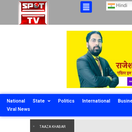
Hindi
National
State
Politics
International
Busin
Viral News
TAAZA KHABAR