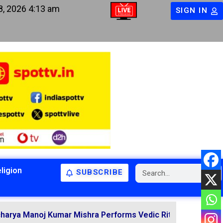
8, 2026 4:13 am
SIGN IN
ligion
SUBSCRIBE
BIHAR
BIHAR
LATEST NEWS
NATIONAL
RELIGION
j Kumar Mishra Performs Vedic Rituals for the Resolution