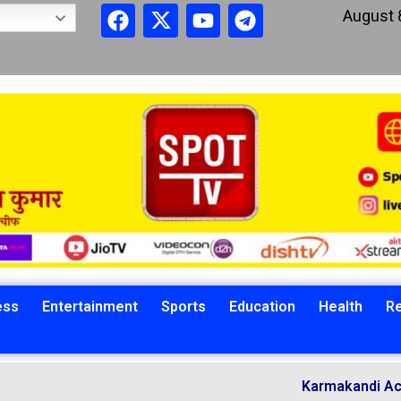
August 
ess
Entertainment
Sports
Education
Health
Re
Karmakandi Acharya Mano