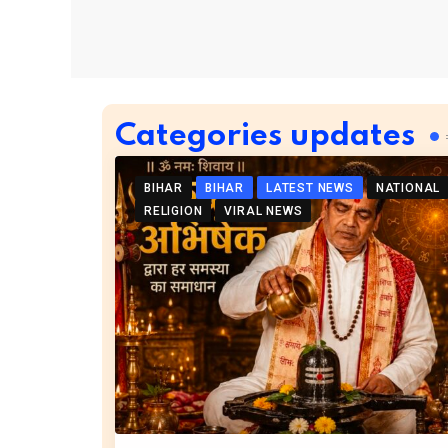
Categories updates
BIHAR
BIHAR
LATEST NEWS
NATIONAL
RELIGION
VIRAL NEWS