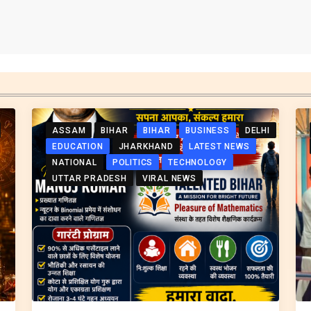
ASSAM
BIHAR
BIHAR
BUSINESS
DELHI
EDUCATION
JHARKHAND
LATEST NEWS
NATIONAL
POLITICS
TECHNOLOGY
UTTAR PRADESH
VIRAL NEWS