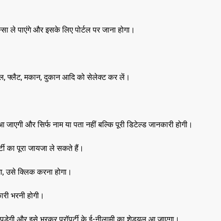
,
,
DELHI
EDUCATION
,
LATEST NEWS
NATI
,
,
TECHNOLOGY
UTT
िस्सा ले पाएंगे और इसके लिए पोर्टल पर जाना होगा।
VIRAL NEWS
,
,
,
DELHI
LATEST NEWS
NATIONAL
POLITICS
“न्यूटन को चुनौती देन
मनोज” का बड़ा दावा!
यल, फ्लैट, मकान, दुकान आदि को सेलेक्ट कर लें।
Malviya Nagar Fire
तैयार होंगे IIT
Incident: PM मोदी और CM
JUNE 12, 2026
रेखा गुप्ता ने जताया दुख, PMO ने
0
COMMENTS
्ट आ जाएगी और सिर्फ नाम या पता नहीं बल्कि पूरी डिटेल्ड जानकारी होगी।
JUNE 3, 2026
0
COMMENTS
188
VIEWS
र्टी का पूरा जायजा ले सकते हैं।
गा, उसे क्लिक करना होगा।
कारी भरनी होगी।
पड़ेगी और इसे भरकर प्रॉपर्टी के ई-नीलामी का शेड्यूल आ जाएगा।