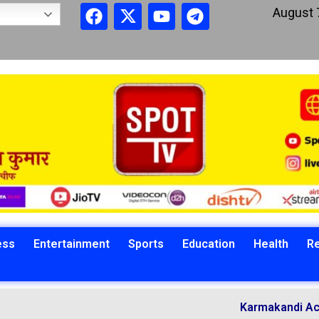
August 
ess
Entertainment
Sports
Education
Health
Re
Karmakandi Acharya Mano