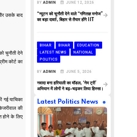
BY
ADMIN
JUNE 12, 2026
“न्यूटन को चुनौती देने वाले “गणितज्ञ मनोज”
 और उसके बाद
का बड़ा दावा!, बिहार से तैयार होंगे IIT
BIHAR
BIHAR
EDUCATION
LATEST NEWS
NATIONAL
ो चुनौती देने
POLITICS
रीम कोर्ट का
BY
ADMIN
JUNE 5, 2026
नवादा बना हरियाली का मॉडल, ‘नेम ट्री’
अभियान में लोगों ने बढ़-चढ़कर लिया हिस्सा।
की गई याचिका
Latest Politics News
 केजरीवाल की
श होने के लिए
,
,
AR
BUSINESS