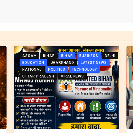
ASSAM
BIHAR
BIHAR
BUSINESS
DELHI
EDUCATION
JHARKHAND
LATEST NEWS
NATIONAL
POLITICS
TECHNOLOGY
UTTAR PRADESH
VIRAL NEWS