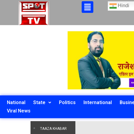
Hindi
National
State
Politics
International
Busin
Viral News
TAAZA KHABAR