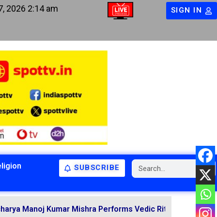
7, 2026 2:14 am
SIGN IN
ligion
SUBSCRIBE
BIHAR
BIHAR
LATEST NEWS
NATIONAL
RELIGION
j Kumar Mishra Performs Vedic Rituals for the Resolution