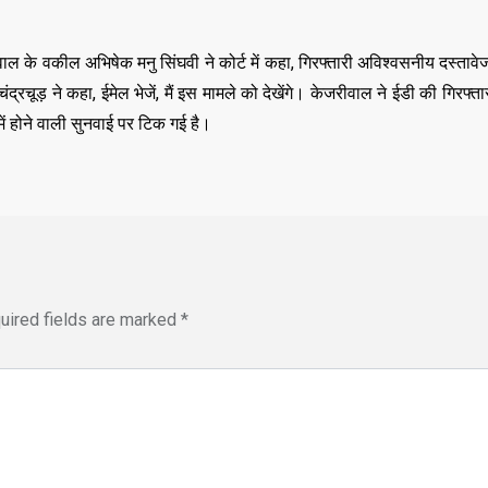
,
,
DELHI
EDUCATION
,
LATEST NEWS
NATI
,
,
TECHNOLOGY
UTT
ाल के वकील अभिषेक मनु सिंघवी ने कोर्ट में कहा, गिरफ्तारी अविश्वसनीय दस्ता
VIRAL NEWS
रचूड़ ने कहा, ईमेल भेजें, मैं इस मामले को देखेंगे। केजरीवाल ने ईडी की गिरफ्तार
,
,
,
DELHI
LATEST NEWS
NATIONAL
ं होने वाली सुनवाई पर टिक गई है।
POLITICS
“न्यूटन को चुनौती देन
मनोज” का बड़ा दावा!
Malviya Nagar Fire
तैयार होंगे IIT
Incident: PM मोदी और CM
JUNE 12, 2026
रेखा गुप्ता ने जताया दुख, PMO ने
0
COMMENTS
JUNE 3, 2026
0
COMMENTS
186
VIEWS
uired fields are marked
*