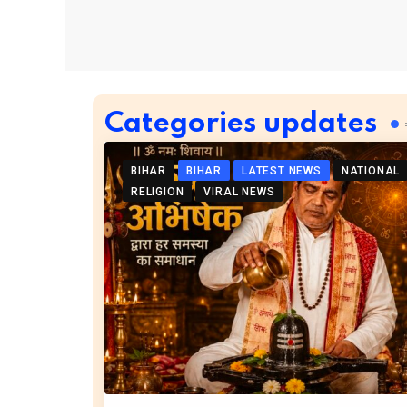
Categories updates
BIHAR
BIHAR
LATEST NEWS
NATIONAL
RELIGION
VIRAL NEWS