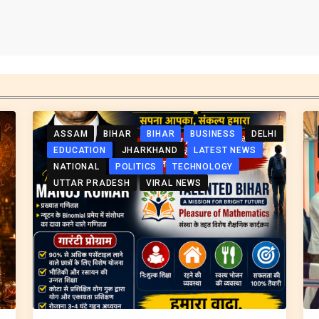
ASSAM
BIHAR
BIHAR
BUSINESS
DELHI
EDUCATION
JHARKHAND
LATEST NEWS
NATIONAL
POLITICS
TECHNOLOGY
UTTAR PRADESH
VIRAL NEWS