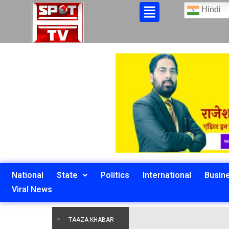
Hindi
National
State
Politics
International
Busin
Viral News
TAAZA KHABAR