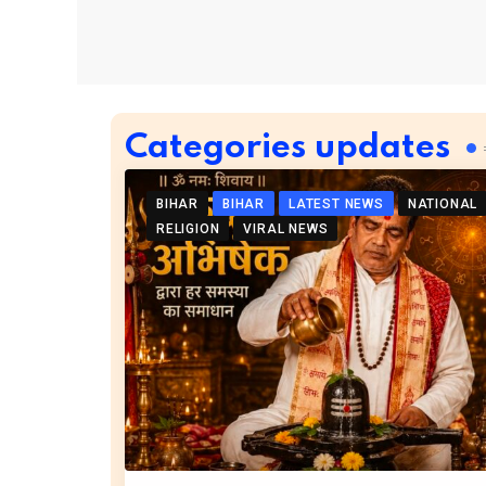
Categories updates
BIHAR
BIHAR
LATEST NEWS
NATIONAL
RELIGION
VIRAL NEWS