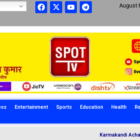
August 
ess
Entertainment
Sports
Education
Health
Re
Karmakandi Acharya Mano