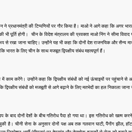
,
,
DELHI
EDUCATION
,
LATEST NEWS
NATI
,
,
TECHNOLOGY
UTT
VIRAL NEWS
चीन ने प्रधानमंत्री की टिप्पणियों पर गौर किया है। माओ ने आगे कहा कि अगर भ
,
,
,
DELHI
LATEST NEWS
NATIONAL
तों की भी पूर्ति होगी। चीन के विदेश मंत्रालय की प्रवक्ता माओ निंग ने सीमा विवाद
POLITICS
“न्यूटन को चुनौती देन
रूप से रखा जाना चाहिए। उन्होंने यह भी कहा कि दोनों देश राजनयिक और सैन्य माध्य
मनोज” का बड़ा दावा!
Malviya Nagar Fire
तैयार होंगे IIT
था कि भारत के लिए चीन के साथ मजबूत द्विपक्षीय संबंध महत्वपूर्ण हैं।
Incident: PM मोदी और CM
JUNE 12, 2026
रेखा गुप्ता ने जताया दुख, PMO ने
0
COMMENTS
JUNE 3, 2026
काम करेंगे। उन्होंने कहा कि द्विपक्षीय संबंधों को नई ऊंचाइयों पर पहुंचाने से
0
COMMENTS
191
VIEWS
द्विपक्षीय संबंधों को मजबूती से आगे बढ़ाने के लिए मतभेदों का हल निकाला जाना
सक झड़प के बाद दोनों देशों के बीच गतिरोध पैदा हो गया था। इस गतिरोध को खत्म करने
ुकी है। चीनी सेना के अनुसार दोनों पक्ष अब तक गलवान घाटी, पैंगोंग झील, हॉट 