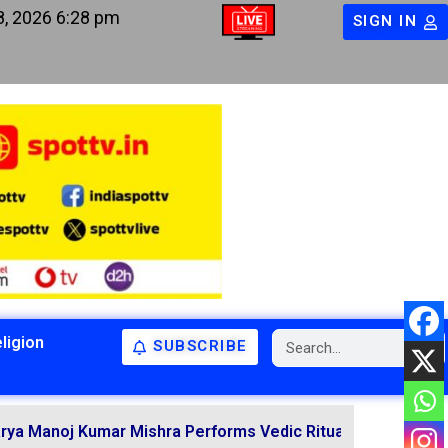
8, 2026 6:28 pm
SIGN IN
ligion
SUBSCRIBE
BIHAR
BIHAR
LATEST NEWS
NATIONAL
RELIGION
j Kumar Mishra Performs Vedic Rituals for the Resolution