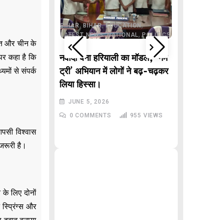
,
JHARKHAND
,
ONAL
POLITICS
,
,
,
,
AR PRADESH
BIHAR
BIHAR
EDUCATION
,
,
LATEST NEWS
NATIONAL
POLITICS
ारत और चीन के
,
DELHI
LAT
 पर कहा है कि
POLITICS
े वाले “गणितज्ञ
नवादा बना हरियाली का मॉडल, ‘नेम
मों से संपर्क
, बिहार से
ट्री’ अभियान में लोगों ने बढ़-चढ़कर
Malviy
लिया हिस्सा।
Inciden
JUNE 5, 2026
रेखा गुप्त
996
VIEWS
0
COMMENTS
955
VIEWS
JUNE 3,
 आपसी विश्वास
0
COMM
 जरूरी है।
 के लिए दोनों
स्प्रिंग्स और