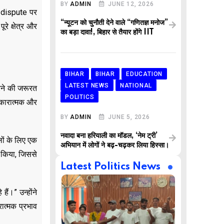
BY
ADMIN
JUNE 12, 2026
r dispute पर
“न्यूटन को चुनौती देने वाले “गणितज्ञ मनोज”
रे क्षेत्र और
का बड़ा दावा!, बिहार से तैयार होंगे IIT
BIHAR
BIHAR
EDUCATION
LATEST NEWS
NATIONAL
रने की जरूरत
POLITICS
 सकारात्मक और
BY
ADMIN
JUNE 5, 2026
नवादा बना हरियाली का मॉडल, ‘नेम ट्री’
लों के लिए एक
अभियान में लोगों ने बढ़-चढ़कर लिया हिस्सा।
ा किया, जिससे
Latest Politics News
ैं।” उन्होंने
रात्मक प्रभाव
,
,
AR
BUSINESS