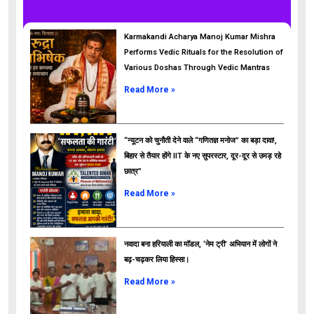
Karmakandi Acharya Manoj Kumar Mishra
Performs Vedic Rituals for the Resolution of
Various Doshas Through Vedic Mantras
Read More »
“न्यूटन को चुनौती देने वाले “गणितज्ञ मनोज” का बड़ा दावा!,
बिहार से तैयार होंगे IIT के नए सुपरस्टार, दूर-दूर से उमड़ रहे
छात्र”
ads
Read More »
नवादा बना हरियाली का मॉडल, ‘नेम ट्री’ अभियान में लोगों ने
बढ़-चढ़कर लिया हिस्सा।
Read More »