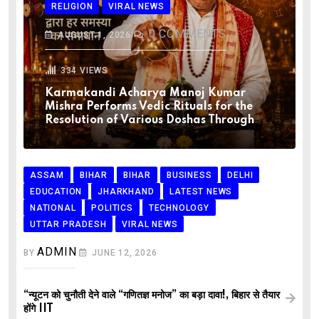
RELIGION
VIRAL NEWS
0
COMMENTS
AUGUST 1, 2026
334
VIEWS
Karmakandi Acharya Manoj Kumar
Mishra Performs Vedic Rituals for the
Resolution of Various Doshas Through
ASSAM
BIHAR
BIHAR
BUSINESS
DELHI
EDUCATION
JHARKHAND
LATEST NEWS
NATIONAL
POLITICS
TECHNOLOGY
UTTAR PRADESH
VIRAL NEWS
ADMIN
BY
JUNE 12, 2026
“न्यूटन को चुनौती देने वाले “गणितज्ञ मनोज” का बड़ा दावा!, बिहार से तैयार
होंगे IIT