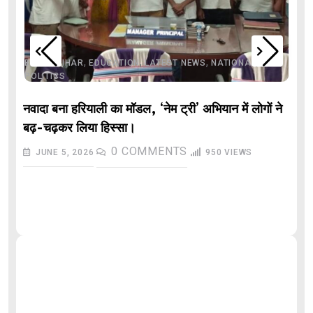
,
,
,
,
,
BIHAR
BIHAR
EDUCATION
LATEST NEWS
NATIONAL
POLITICS
नवादा बना हरियाली का मॉडल, ‘नेम ट्री’ अभियान में लोगों ने
बढ़-चढ़कर लिया हिस्सा।
0
COMMENTS
JUNE 5, 2026
950
VIEWS
औ