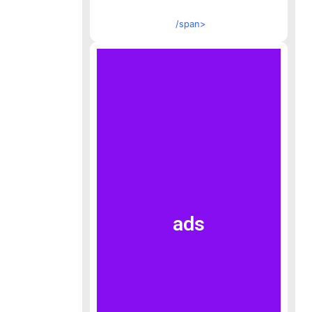
/span>
ads