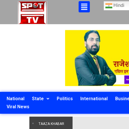
Hindi
National
State
Politics
International
Busin
Viral News
TAAZA KHABAR