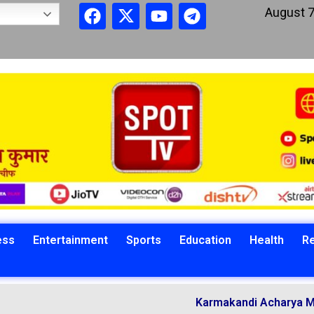
August 7
ess
Entertainment
Sports
Education
Health
Re
Karmakandi Acharya Manoj Kumar 