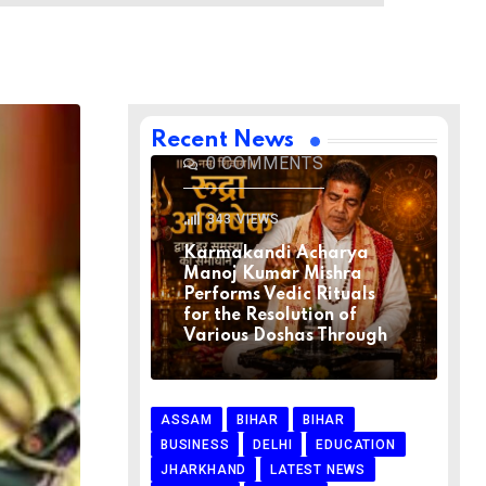
BIHAR
BIHAR
LATEST NEWS
NATIONAL
RELIGION
VIRAL NEWS
AUGUST 1, 2026
Recent News
0
COMMENTS
343
VIEWS
Karmakandi Acharya
Manoj Kumar Mishra
Performs Vedic Rituals
for the Resolution of
Various Doshas Through
ASSAM
BIHAR
BIHAR
BUSINESS
DELHI
EDUCATION
JHARKHAND
LATEST NEWS