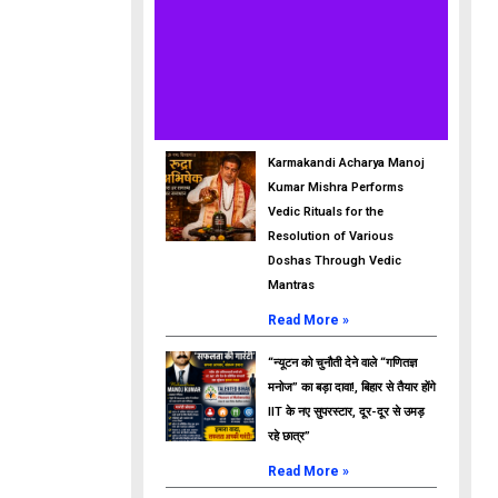
Karmakandi Acharya Manoj
Kumar Mishra Performs
Vedic Rituals for the
Resolution of Various
Doshas Through Vedic
Mantras
Read More »
“न्यूटन को चुनौती देने वाले “गणितज्ञ
मनोज” का बड़ा दावा!, बिहार से तैयार होंगे
IIT के नए सुपरस्टार, दूर-दूर से उमड़
रहे छात्र”
Read More »