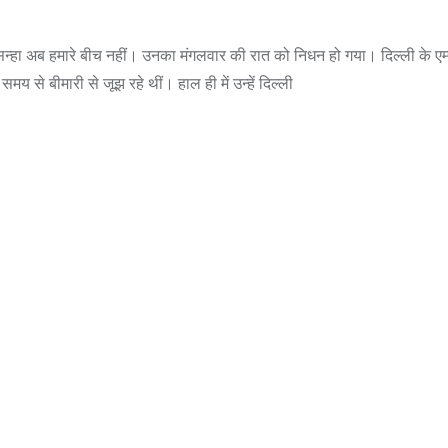
हा अब हमारे बीच नहीं। उनका मंगलवार की रात को निधन हो गया। दिल्ली के ए
य से बीमारी से जूझ रहे थीं। हाल ही में उन्हें दिल्ली
,
,
,
ASSAM
BIHAR
BIHAR
,
EDUCATION
JHARKHA
,
,
NATIONAL
POLITICS
T
,
UTTAR PRADESH
VIRA
,
,
,
DELHI
LATEST NEWS
NATIONAL
“न्यूटन को चुनौती देने 
POLITICS
मनोज” का बड़ा दावा!, बि
Malviya Nagar Fire
IIT
Incident: PM मोदी और CM रेखा
0
JUNE 12, 2026
गुप्ता ने जताया दुख, PMO ने
0
COMMENTS
993
VIEWS
JUNE 3, 2026