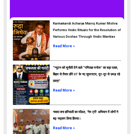
Karmakandi Acharya Manoj Kumar Mishra
Performs Vedic Rituals for the Resolution of
Various Doshas Through Vedic Mantras
Read More »
“न्यूटन को चुनौती देने वाले “गणितज्ञ मनोज” का बड़ा दावा!,
बिहार से तैयार होंगे IIT के नए सुपरस्टार, दूर-दूर से उमड़ रहे
छात्र”
ads
Read More »
नवादा बना हरियाली का मॉडल, ‘नेम ट्री’ अभियान में लोगों ने
बढ़-चढ़कर लिया हिस्सा।
Read More »