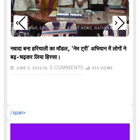
,
,
,
,
,
BIHAR
BIHAR
EDUCATION
LATEST NEWS
NATIONAL
POLITICS
नवादा बना हरियाली का मॉडल, ‘नेम ट्री’ अभियान में लोगों ने
बढ़-चढ़कर लिया हिस्सा।
0
COMMENTS
JUNE 5, 2026
955
VIEWS
औ
/span>