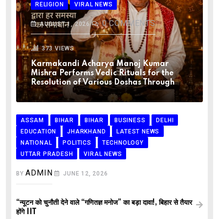
RELIGION
VIRAL NEWS
0
COMMENTS
AUGUST 1, 2026
373
VIEWS
Karmakandi Acharya Manoj Kumar
Mishra Performs Vedic Rituals for the
Resolution of Various Doshas Through
ASSAM
BIHAR
BIHAR
BUSINESS
DELHI
EDUCATION
JHARKHAND
LATEST NEWS
NATIONAL
POLITICS
TECHNOLOGY
UTTAR PRADESH
VIRAL NEWS
ADMIN
BY
JUNE 12, 2026
“न्यूटन को चुनौती देने वाले “गणितज्ञ मनोज” का बड़ा दावा!, बिहार से तैयार
होंगे IIT