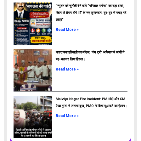
“न्यूटन को चुनौती देने वाले “गणितज्ञ मनोज” का बड़ा दावा!,
बिहार से तैयार होंगे IIT के नए सुपरस्टार, दूर-दूर से उमड़ रहे
छात्र”
ads
Read More »
नवादा बना हरियाली का मॉडल, ‘नेम ट्री’ अभियान में लोगों ने
बढ़-चढ़कर लिया हिस्सा।
Read More »
Malviya Nagar Fire Incident: PM मोदी और CM
रेखा गुप्ता ने जताया दुख, PMO ने किया मुआवजे का ऐलान।
Read More »