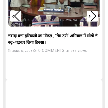
,
,
,
,
,
BIHAR
BIHAR
EDUCATION
LATEST NEWS
NATIONAL
POLITICS
नवादा बना हरियाली का मॉडल, ‘नेम ट्री’ अभियान में लोगों ने
बढ़-चढ़कर लिया हिस्सा।
0
COMMENTS
JUNE 5, 2026
954
VIEWS
औ