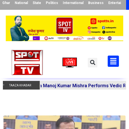
Ghar
National
State
Politics
International
Business
Entertainme
kandi Acharya Manoj Kumar Mishra Performs Vedic Rituals f
TAAZA KHABAR