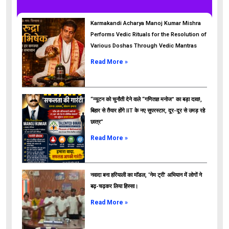
Karmakandi Acharya Manoj Kumar Mishra
Performs Vedic Rituals for the Resolution of
Various Doshas Through Vedic Mantras
Read More »
“न्यूटन को चुनौती देने वाले “गणितज्ञ मनोज” का बड़ा दावा!,
बिहार से तैयार होंगे IIT के नए सुपरस्टार, दूर-दूर से उमड़ रहे
छात्र”
ads
Read More »
नवादा बना हरियाली का मॉडल, ‘नेम ट्री’ अभियान में लोगों ने
बढ़-चढ़कर लिया हिस्सा।
Read More »