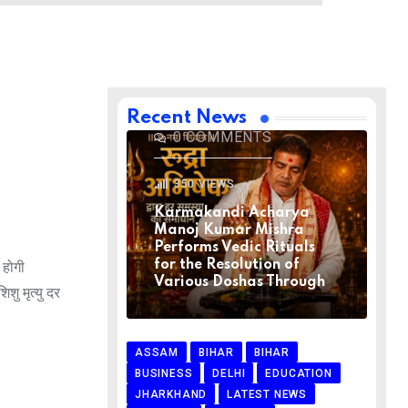
BIHAR
BIHAR
LATEST NEWS
NATIONAL
RELIGION
VIRAL NEWS
AUGUST 1, 2026
Recent News
0
COMMENTS
350
VIEWS
Karmakandi Acharya
Manoj Kumar Mishra
Performs Vedic Rituals
for the Resolution of
 होगी
Various Doshas Through
शु मृत्यु दर
ASSAM
BIHAR
BIHAR
BUSINESS
DELHI
EDUCATION
JHARKHAND
LATEST NEWS