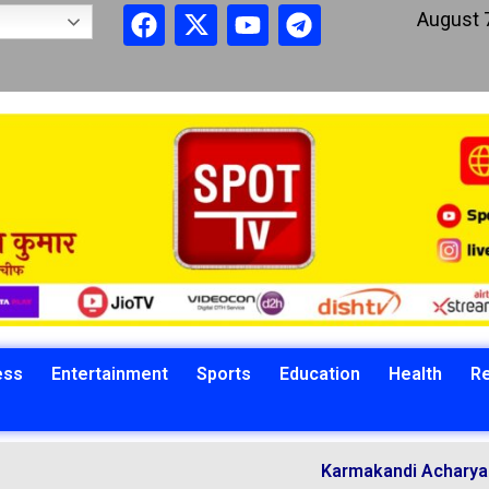
August 
ess
Entertainment
Sports
Education
Health
Re
Karmakandi Acharya Manoj K