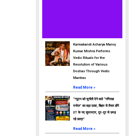
Karmakandi Acharya Manoj
Kumar Mishra Performs
Vedic Rituals for the
Resolution of Various
Doshas Through Vedic
Mantras
Read More »
“न्यूटन को चुनौती देने वाले “गणितज्ञ
मनोज” का बड़ा दावा!, बिहार से तैयार होंगे
IIT के नए सुपरस्टार, दूर-दूर से उमड़
रहे छात्र”
Read More »