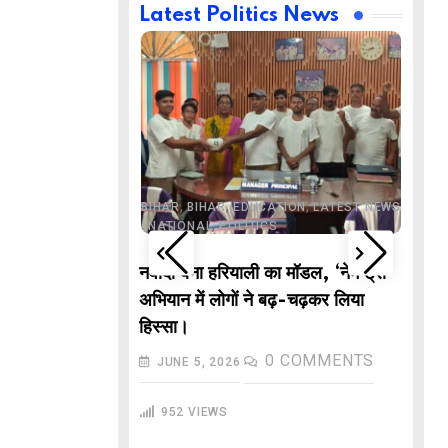
Latest Politics News
,
,
BUSINESS
DELHI
,
,
ND
LATEST NEWS
,
,
,
,
ECHNOLOGY
BIHAR
BIHAR
EDUCATION
LATEST NEWS
,
,
L NEWS
NATIONAL
POLITICS
DE
वाले “गणितज्ञ
नवादा बना हरियाली का मॉडल, ‘नेम ट्री’
PO
हार से तैयार होंगे
अभियान में लोगों ने बढ़-चढ़कर लिया
M
हिस्सा।
In
COMMENTS
0
COMMENTS
JUNE 5, 2026
गु
952
VIEWS