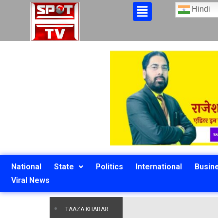
Hindi
National
State
Politics
International
Busin
Viral News
TAAZA KHABAR