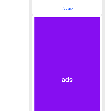
/span>
ads