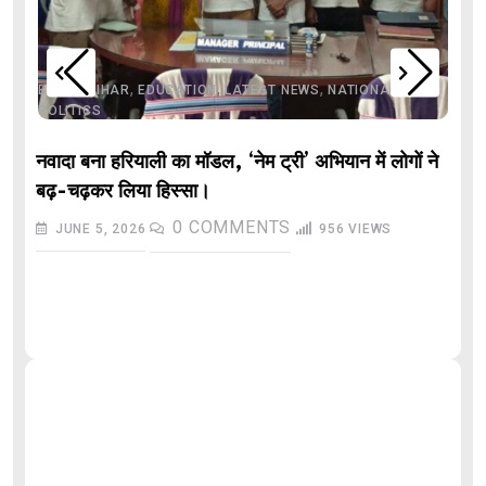
,
,
,
,
,
BIHAR
BIHAR
EDUCATION
LATEST NEWS
NATIONAL
POLITICS
नवादा बना हरियाली का मॉडल, ‘नेम ट्री’ अभियान में लोगों ने
बढ़-चढ़कर लिया हिस्सा।
0
COMMENTS
JUNE 5, 2026
956
VIEWS
औ