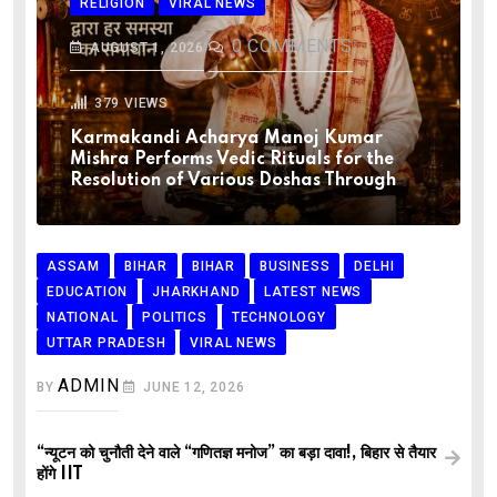
RELIGION
VIRAL NEWS
0
COMMENTS
AUGUST 1, 2026
379
VIEWS
Karmakandi Acharya Manoj Kumar
Mishra Performs Vedic Rituals for the
Resolution of Various Doshas Through
ASSAM
BIHAR
BIHAR
BUSINESS
DELHI
EDUCATION
JHARKHAND
LATEST NEWS
NATIONAL
POLITICS
TECHNOLOGY
UTTAR PRADESH
VIRAL NEWS
ADMIN
BY
JUNE 12, 2026
“न्यूटन को चुनौती देने वाले “गणितज्ञ मनोज” का बड़ा दावा!, बिहार से तैयार
होंगे IIT