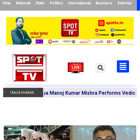
Ghar
National
State
Politics
International
Business
Entertainme
akandi Acharya Manoj Kumar Mishra Performs Vedic Rituals
TAAZA KHABAR