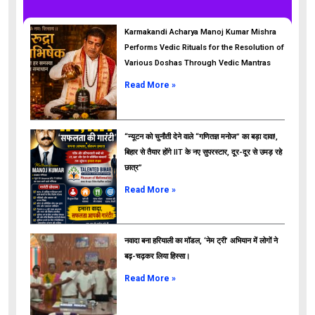
Karmakandi Acharya Manoj Kumar Mishra
Performs Vedic Rituals for the Resolution of
Various Doshas Through Vedic Mantras
Read More »
“न्यूटन को चुनौती देने वाले “गणितज्ञ मनोज” का बड़ा दावा!,
बिहार से तैयार होंगे IIT के नए सुपरस्टार, दूर-दूर से उमड़ रहे
छात्र”
ads
Read More »
नवादा बना हरियाली का मॉडल, ‘नेम ट्री’ अभियान में लोगों ने
बढ़-चढ़कर लिया हिस्सा।
Read More »