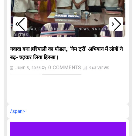
,
,
,
,
,
BIHAR
BIHAR
EDUCATION
LATEST NEWS
NATIONAL
POLITICS
नवादा बना हरियाली का मॉडल, ‘नेम ट्री’ अभियान में लोगों ने
बढ़-चढ़कर लिया हिस्सा।
0
COMMENTS
JUNE 5, 2026
943
VIEWS
औ
/span>