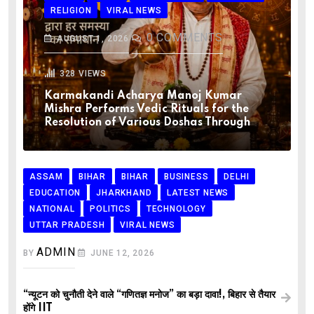
RELIGION
VIRAL NEWS
0
COMMENTS
AUGUST 1, 2026
328
VIEWS
Karmakandi Acharya Manoj Kumar
Mishra Performs Vedic Rituals for the
Resolution of Various Doshas Through
ASSAM
BIHAR
BIHAR
BUSINESS
DELHI
EDUCATION
JHARKHAND
LATEST NEWS
NATIONAL
POLITICS
TECHNOLOGY
UTTAR PRADESH
VIRAL NEWS
ADMIN
BY
JUNE 12, 2026
“न्यूटन को चुनौती देने वाले “गणितज्ञ मनोज” का बड़ा दावा!, बिहार से तैयार
होंगे IIT