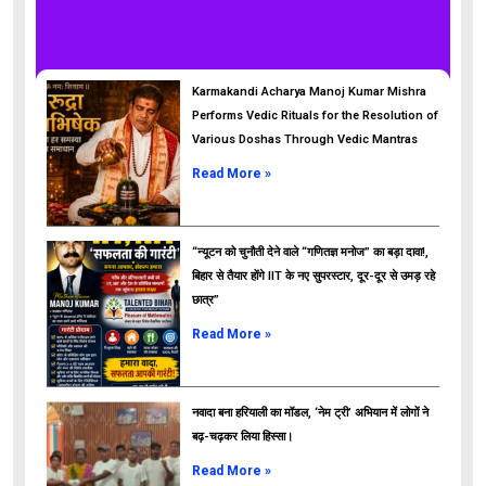
Karmakandi Acharya Manoj Kumar Mishra
Performs Vedic Rituals for the Resolution of
Various Doshas Through Vedic Mantras
Read More »
“न्यूटन को चुनौती देने वाले “गणितज्ञ मनोज” का बड़ा दावा!,
बिहार से तैयार होंगे IIT के नए सुपरस्टार, दूर-दूर से उमड़ रहे
छात्र”
ads
Read More »
नवादा बना हरियाली का मॉडल, ‘नेम ट्री’ अभियान में लोगों ने
बढ़-चढ़कर लिया हिस्सा।
Read More »