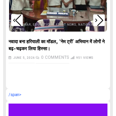
,
,
,
,
,
BIHAR
BIHAR
EDUCATION
LATEST NEWS
NATIONAL
POLITICS
नवादा बना हरियाली का मॉडल, ‘नेम ट्री’ अभियान में लोगों ने
बढ़-चढ़कर लिया हिस्सा।
0
COMMENTS
JUNE 5, 2026
951
VIEWS
औ
/span>