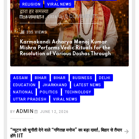
RELIGION
VIRAL NEWS
0
COMMENTS
AUGUST 1, 2026
335
VIEWS
Karmakandi Acharya Manoj Kumar
Mishra Performs Vedic Rituals for the
Resolution of Various Doshas Through
ASSAM
BIHAR
BIHAR
BUSINESS
DELHI
EDUCATION
JHARKHAND
LATEST NEWS
NATIONAL
POLITICS
TECHNOLOGY
UTTAR PRADESH
VIRAL NEWS
ADMIN
BY
JUNE 12, 2026
“न्यूटन को चुनौती देने वाले “गणितज्ञ मनोज” का बड़ा दावा!, बिहार से तैयार
होंगे IIT