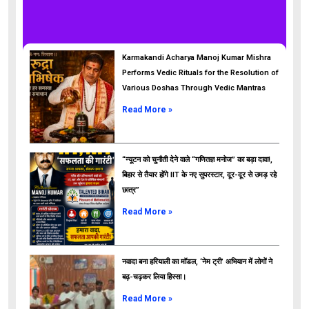
Karmakandi Acharya Manoj Kumar Mishra
Performs Vedic Rituals for the Resolution of
Various Doshas Through Vedic Mantras
Read More »
“न्यूटन को चुनौती देने वाले “गणितज्ञ मनोज” का बड़ा दावा!,
बिहार से तैयार होंगे IIT के नए सुपरस्टार, दूर-दूर से उमड़ रहे
छात्र”
ads
Read More »
नवादा बना हरियाली का मॉडल, ‘नेम ट्री’ अभियान में लोगों ने
बढ़-चढ़कर लिया हिस्सा।
Read More »